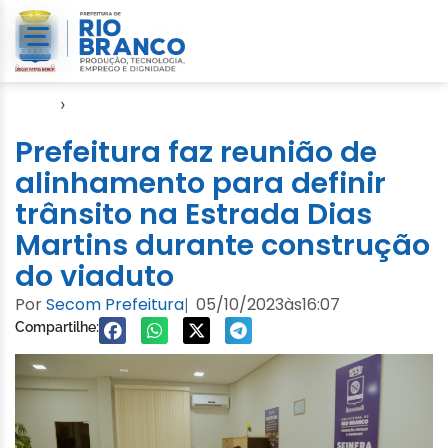
Início
›
Emurb
Prefeitura faz reunião de
alinhamento para definir
trânsito na Estrada Dias
Martins durante construção
do viaduto
Por
Secom Prefeitura
05/10/2023
às
16:07
|
Compartilhe: