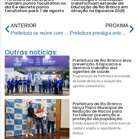
mantém ponto facultativo no
transformam estande da
dia 6 e decreta ponto
Educação de Rio Branco em
facultativo para 7 de agosto
atração na Expoacre 2026
ANTERIOR
PRÓXIMA
Prefeitura se reúne com Organização Internacional de Migração para tratar políticas públicas voltada aos imigrantes
Prefeitura prestigia entrega dos certificados aos alunos vencedores do Prêmio MPT na Escola
Outras notícias:
Prefeitura de Rio Branco leva
prevenção à Expoacre e
destaca trabalho dos
agentes de saúde
Programação da Prefeitura no estande
da Saúde destacou a atuação dos
agentes comunitários
Prefeitura de Rio Branco
lança Plano Municipal de
Redução de Riscos para
fortalecer prevenção e
proteção da população
Estudo mapeia 87 áreas vulneráveis da
capital e amplia a capacidade da
Defesa