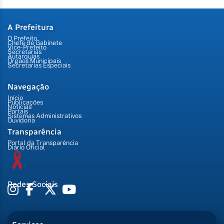
A Prefeitura
O Prefeito
Chefe de Gabinete
Vice-Prefeito
Secretarias
Autarquias
Órgãos Municipais
Secretarias Especiais
Navegação
Início
Publicações
Notícias
Portais
Sistemas Administrativos
Ouvidoria
Transparência
Portal da Transparência
Diário Oficial
Redes Sociais