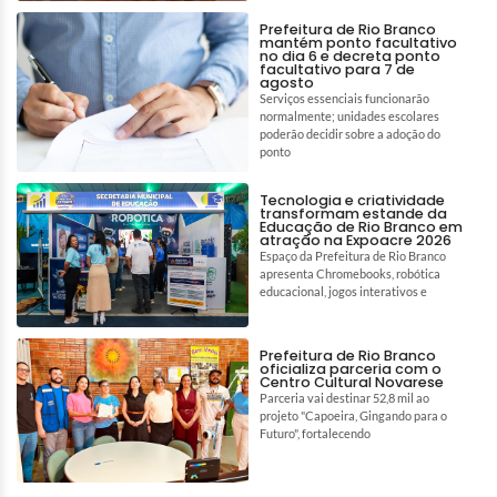
Prefeitura de Rio Branco
mantém ponto facultativo
no dia 6 e decreta ponto
facultativo para 7 de
agosto
Serviços essenciais funcionarão
normalmente; unidades escolares
poderão decidir sobre a adoção do
ponto
Tecnologia e criatividade
transformam estande da
Educação de Rio Branco em
atração na Expoacre 2026
Espaço da Prefeitura de Rio Branco
apresenta Chromebooks, robótica
educacional, jogos interativos e
Prefeitura de Rio Branco
oficializa parceria com o
Centro Cultural Novarese
Parceria vai destinar 52,8 mil ao
projeto "Capoeira, Gingando para o
Futuro", fortalecendo