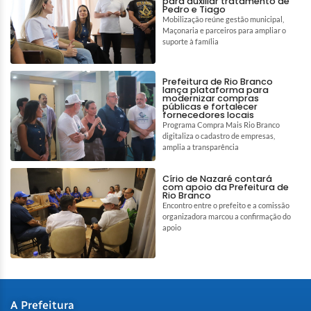
para auxiliar tratamento de
Pedro e Tiago
Mobilização reúne gestão municipal,
Maçonaria e parceiros para ampliar o
suporte à família
Prefeitura de Rio Branco
lança plataforma para
modernizar compras
públicas e fortalecer
fornecedores locais
Programa Compra Mais Rio Branco
digitaliza o cadastro de empresas,
amplia a transparência
Círio de Nazaré contará
com apoio da Prefeitura de
Rio Branco
Encontro entre o prefeito e a comissão
organizadora marcou a confirmação do
apoio
A Prefeitura