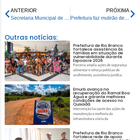
ANTERIOR
PRÓXIMA
Secretaria Municipal de Educação muda de endereço e entrega van do programa Busca Ativa Escolar
Prefeitura faz mutirão de limpeza em bairros da cidade
Outras notícias:
Prefeitura de Rio Branco
fortalece assistência às
famílias em situação de
vulnerabilidade durante
Expoacre 2026
Parceria amplia ações de segurança
alimentar e reforça políticas de
acolhimento, assistência jurídica
Emurb avança na
recuperação do Ramal Boa
Água e garante melhores
condições de acesso no
Quixadá
Intervenção faz parte das ações de
manutenção e melhoria da
infraestrutura viária da
Prefeitura de Rio Branco
fortalece rede de apoio