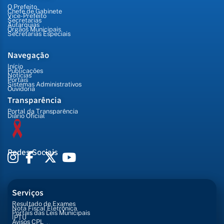
O Prefeito
Chefe de Gabinete
Vice-Prefeito
Secretarias
Autarquias
Órgãos Municipais
Secretarias Especiais
Navegação
Início
Publicações
Notícias
Portais
Sistemas Administrativos
Ouvidoria
Transparência
Portal da Transparência
Diário Oficial
Redes Sociais
Serviços
Resultado de Exames
Nota Fiscal Eletrônica
Portais das Leis Municipais
IPTU
Avisos CPL