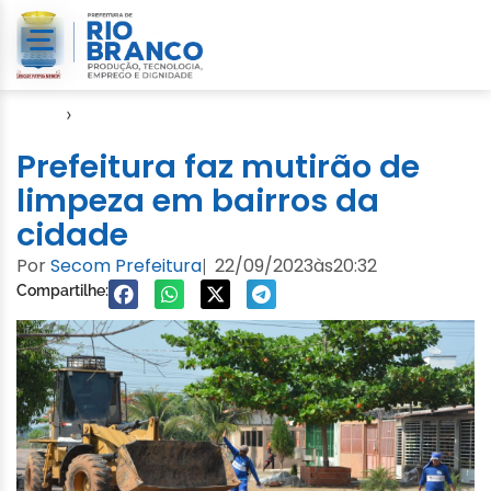
Início
›
Notícias
Prefeitura faz mutirão de
limpeza em bairros da
cidade
Por
Secom Prefeitura
22/09/2023
às
20:32
|
Compartilhe: