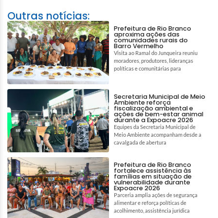
Outras notícias:
Prefeitura de Rio Branco
aproxima ações das
comunidades rurais do
Barro Vermelho
Visita ao Ramal do Junqueira reuniu
moradores, produtores, lideranças
políticas e comunitárias para
Secretaria Municipal de Meio
Ambiente reforça
fiscalização ambiental e
ações de bem-estar animal
durante a Expoacre 2026
Equipes da Secretaria Municipal de
Meio Ambiente acompanham desde a
cavalgada de abertura
Prefeitura de Rio Branco
fortalece assistência às
famílias em situação de
vulnerabilidade durante
Expoacre 2026
Parceria amplia ações de segurança
alimentar e reforça políticas de
acolhimento, assistência jurídica