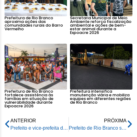
Prefeitura de Rio Branco
Secretaria Municipal de Meio
aproxima ações das
Ambiente reforça fiscalização
comunidades rurais do Barro
ambiental e ações de bem-
Vermelho
estar animal durante a
Expoacre 2026
Prefeitura de Rio Branco
Prefeitura intensifica
fortalece assistência às
manutenção viária e mobiliza
famílias em situação de
equipes em diferentes regiões
vulnerabilidade durante
de Rio Branco
Expoacre 2026
ANTERIOR
PRÓXIMA
Prefeito e vice-prefeita de Rio Branco visitam obras de manutenção no ramal Cinco Mil na capital
Prefeito de Rio Branco se reúne com presidentes de associações de produtores rurais e garante ramais e assistência técnica