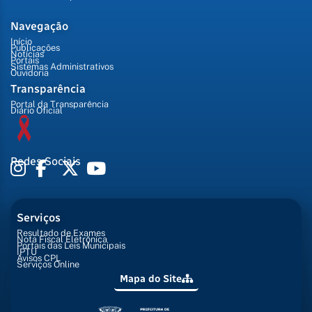
Navegação
Início
Publicações
Notícias
Portais
Sistemas Administrativos
Ouvidoria
Transparência
Portal da Transparência
Diário Oficial
Redes Sociais
Serviços
Resultado de Exames
Nota Fiscal Eletrônica
Portais das Leis Municipais
IPTU
Avisos CPL
Serviços Online
Mapa do Site