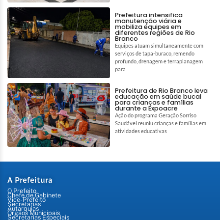
Prefeitura intensifica
manutenção viária e
mobiliza equipes em
diferentes regiões de Rio
Branco
Equipes atuam simultaneamente com
serviços de tapa-buraco, remendo
profundo, drenagem e terraplanagem
para
Prefeitura de Rio Branco leva
educação em saúde bucal
para crianças e famílias
durante a Expoacre
Ação do programa Geração Sorriso
Saudável reuniu crianças e famílias em
atividades educativas
A Prefeitura
O Prefeito
Chefe de Gabinete
Vice-Prefeito
Secretarias
Autarquias
Órgãos Municipais
Secretarias Especiais