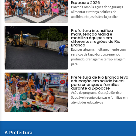
Expoacre 2026
Parceria amplia ações de segurança
alimentar e reforça políticas de
acolhimento, assistência jurídica
Prefeitura intensifica
manutenção viária e
mobiliza equipes em
diferentes regiões de Rio
Branco
Equipes atuam simultaneamente com
serviços de tapa-buraco, remendo
profundo, drenagem e terraplanagem
para
Prefeitura de Rio Branco leva
educação em saúde bucal
para crianças e famílias
durante a Expoacre
Ação do programa Geração Sorriso
Saudável reuniu crianças e famílias em
atividades educativas
A Prefeitura