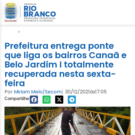
Início
›
Emurb
Prefeitura entrega ponte
que liga os bairros Canaã e
Belo Jardim I totalmente
recuperada nesta sexta-
feira
Por
Miriam Melo/Secom
30/12/2021
às
17:05
|
Compartilhe: