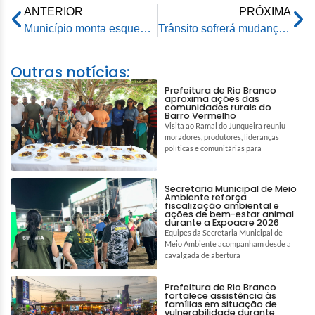
ANTERIOR
PRÓXIMA
Município monta esquema de trânsito especial para a virada de ano
Trânsito sofrerá mudanças para o Show Piromusical realizado pela prefeitura na virada de ano em Rio Branco
Outras notícias:
Prefeitura de Rio Branco
aproxima ações das
comunidades rurais do
Barro Vermelho
Visita ao Ramal do Junqueira reuniu
moradores, produtores, lideranças
políticas e comunitárias para
Secretaria Municipal de Meio
Ambiente reforça
fiscalização ambiental e
ações de bem-estar animal
durante a Expoacre 2026
Equipes da Secretaria Municipal de
Meio Ambiente acompanham desde a
cavalgada de abertura
Prefeitura de Rio Branco
fortalece assistência às
famílias em situação de
vulnerabilidade durante