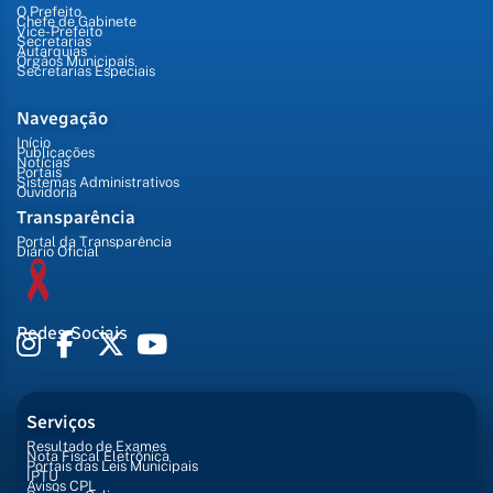
O Prefeito
Chefe de Gabinete
Vice-Prefeito
Secretarias
Autarquias
Órgãos Municipais
Secretarias Especiais
Navegação
Início
Publicações
Notícias
Portais
Sistemas Administrativos
Ouvidoria
Transparência
Portal da Transparência
Diário Oficial
Redes Sociais
Serviços
Resultado de Exames
Nota Fiscal Eletrônica
Portais das Leis Municipais
IPTU
Avisos CPL