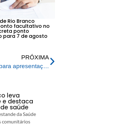
 de Rio Branco
nto facultativo no
ecreta ponto
vo para 7 de agosto
PRÓXIMA
Prefeitura realiza reunião para apresentação da nova superintendente da Conab no Acre e faz alinhamentos de ações na capital acreana
co leva
 e destaca
 de saúde
estande da Saúde
s comunitários