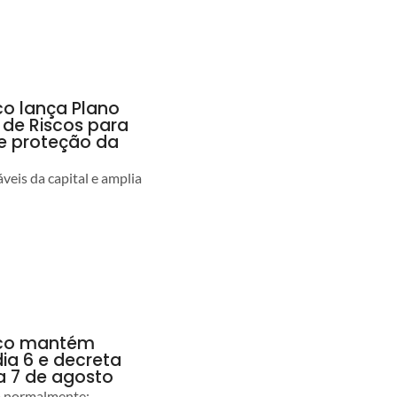
co lança Plano
 de Riscos para
 e proteção da
veis da capital e amplia
anco mantém
dia 6 e decreta
a 7 de agosto
ão normalmente;