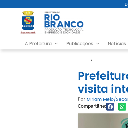
D
A Prefeitura
Publicações
Notícias
Início
›
Assistência Soc
Prefeitur
visita in
Por
Miriam Melo/Sec
Compartilhe: