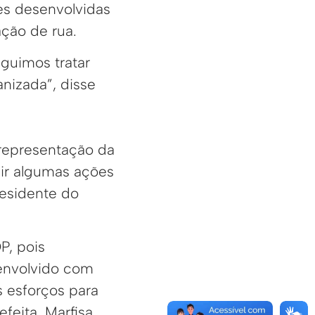
es desenvolvidas
ação de rua.
eguimos tratar
anizada”, disse
a representação da
ir algumas ações
residente do
P, pois
envolvido com
 esforços para
feita, Marfisa