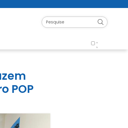
fazem
tro POP