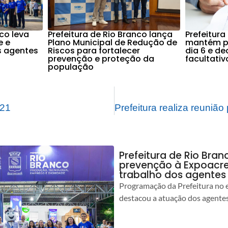
nco leva
Prefeitura de Rio Branco lança
Prefeitura
e e
Plano Municipal de Redução de
mantém po
s agentes
Riscos para fortalecer
dia 6 e d
prevenção e proteção da
facultati
população
021
Prefeitura de Rio Bran
prevenção à Expoacre
trabalho dos agentes
Programação da Prefeitura no 
destacou a atuação dos agente