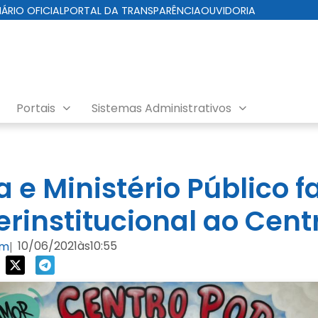
IÁRIO OFICIAL
PORTAL DA TRANSPARÊNCIA
OUVIDORIA
Portais
Sistemas Administrativos
ial
a e Ministério Público 
terinstitucional ao Cen
10/06/2021
às
10:55
om
|