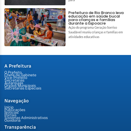
Prefeitura de Rio Branco leva
educação em saúde bucal
para crianças e famílias
durante a Expoacre
Ação do programa Geração Sorriso
Saudável reuniu crianças e famílias em
atividades educativas
A Prefeitura
O Prefeito
Chefe de Gabinete
Vice-Prefeito
Secretarias
Autarquias
Órgãos Municipais
Secretarias Especiais
Navegação
Início
Publicações
Notícias
Portais
Sistemas Administrativos
Ouvidoria
Transparência