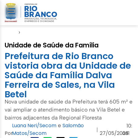
Início
›
Agenda do Prefeito
Unidade de Saúde da Família
Prefeitura de Rio Branco
vistoria obra da Unidade de
Saúde da Família Dalva
Ferreira de Sales, na Vila
Betel
Nova unidade de saúde da Prefeitura terá 605 m² e
vai ampliar o atendimento básico na Vila Betel e
bairros adjacentes da Regional Floresta
Luana Neri/Secom
e
Salomão
10:
|
Por
Matos/Secom
27/05/2026
às
11