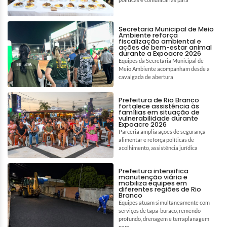
Secretaria Municipal de Meio
Ambiente reforça
fiscalização ambiental e
ações de bem-estar animal
durante a Expoacre 2026
Equipes da Secretaria Municipal de
Meio Ambiente acompanham desde a
cavalgada de abertura
Prefeitura de Rio Branco
fortalece assistência às
famílias em situação de
vulnerabilidade durante
Expoacre 2026
Parceria amplia ações de segurança
alimentar e reforça políticas de
acolhimento, assistência jurídica
Prefeitura intensifica
manutenção viária e
mobiliza equipes em
diferentes regiões de Rio
Branco
Equipes atuam simultaneamente com
serviços de tapa-buraco, remendo
profundo, drenagem e terraplanagem
para