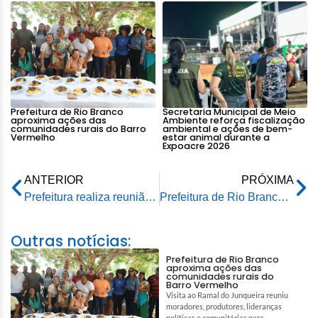
Prefeitura de Rio Branco
Secretaria Municipal de Meio
aproxima ações das
Ambiente reforça fiscalização
comunidades rurais do Barro
ambiental e ações de bem-
Vermelho
estar animal durante a
Expoacre 2026
ANTERIOR
PRÓXIMA
Prefeitura realiza reunião para lançamento do calendário de eventos esportivos
Prefeitura de Rio Branco amplia abastecimento e melhora distribuição de água na parte alta
Outras notícias:
Prefeitura de Rio Branco
aproxima ações das
comunidades rurais do
Barro Vermelho
Visita ao Ramal do Junqueira reuniu
moradores, produtores, lideranças
políticas e comunitárias para