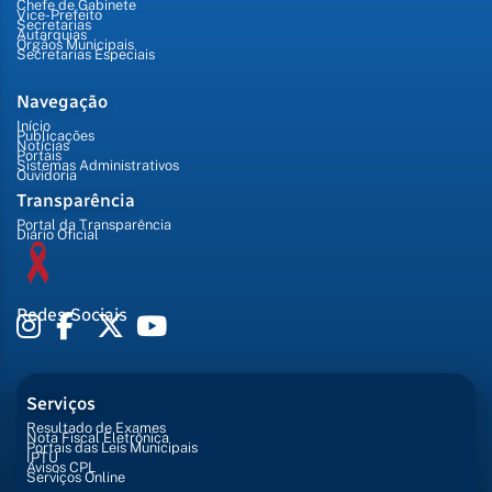
Chefe de Gabinete
Vice-Prefeito
Secretarias
Autarquias
Órgãos Municipais
Secretarias Especiais
Navegação
Início
Publicações
Notícias
Portais
Sistemas Administrativos
Ouvidoria
Transparência
Portal da Transparência
Diário Oficial
Redes Sociais
Serviços
Resultado de Exames
Nota Fiscal Eletrônica
Portais das Leis Municipais
IPTU
Avisos CPL
Serviços Online