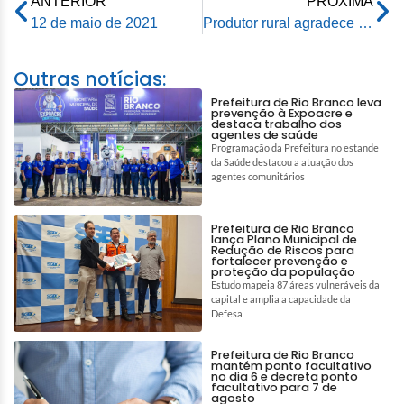
ANTERIOR
PRÓXIMA
12 de maio de 2021
Produtor rural agradece maquinário cedido pela Prefeitura de Rio Branco
Outras notícias:
Prefeitura de Rio Branco leva
prevenção à Expoacre e
destaca trabalho dos
agentes de saúde
Programação da Prefeitura no estande
da Saúde destacou a atuação dos
agentes comunitários
Prefeitura de Rio Branco
lança Plano Municipal de
Redução de Riscos para
fortalecer prevenção e
proteção da população
Estudo mapeia 87 áreas vulneráveis da
capital e amplia a capacidade da
Defesa
Prefeitura de Rio Branco
mantém ponto facultativo
no dia 6 e decreta ponto
facultativo para 7 de
agosto