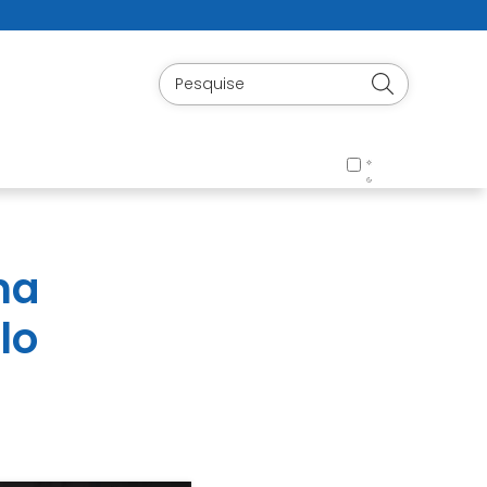
na
lo