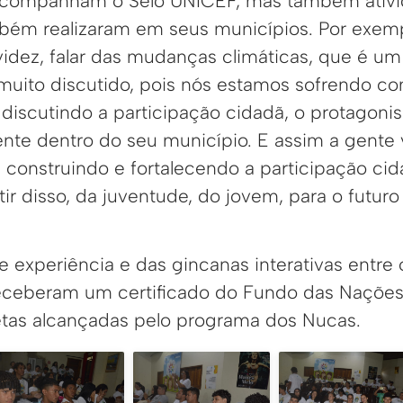
acompanham o Selo UNICEF, mas também ativid
ém realizaram em seus municípios. Por exempl
idez, falar das mudanças climáticas, que é um
muito discutido, pois nós estamos sofrendo c
scutindo a participação cidadã, o protagoni
ente dentro do seu município. E assim a gente 
 construindo e fortalecendo a participação cid
r disso, da juventude, do jovem, para o futuro
de experiência e das gincanas interativas entre
eceberam um certificado do Fundo das Nações
tas alcançadas pelo programa dos Nucas.