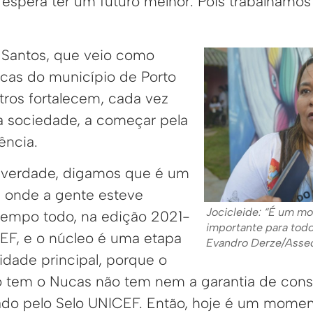
 espera ter um futuro melhor. Pois trabalhamos
e Santos, que veio como
ucas do município de Porto
tros fortalecem, cada vez
da sociedade, a começar pela
ência.
 verdade, digamos que é um
 onde a gente esteve
Jocicleide: “É um m
tempo todo, na edição 2021-
importante para todo
EF, e o núcleo é uma etapa
Evandro Derze/Ass
vidade principal, porque o
 tem o Nucas não tem nem a garantia de cons
cado pelo Selo UNICEF. Então, hoje é um mome