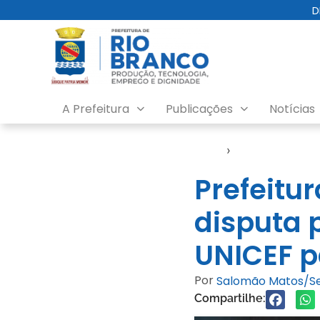
D
A Prefeitura
Publicações
Notícias
Início
›
Notícias
Prefeitu
disputa 
UNICEF p
Por
Salomão Matos/
Compartilhe: