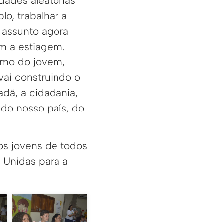
ades aleatórias
o, trabalhar a
 assunto agora
om a estiagem.
smo do jovem,
vai construindo o
adã, a cidadania,
 do nosso país, do
 os jovens de todos
 Unidas para a