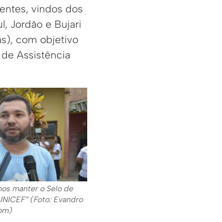
entes, vindos dos
l, Jordão e Bujari
s), com objetivo
 de Assistência
mos manter o Selo de
 UNICEF” (Foto: Evandro
om)