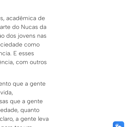
os, acadêmica de
z parte do Nucas da
ção dos jovens nas
ociedade como
cia. E esses
ência, com outros
ento que a gente
vida,
sas que a gente
ciedade, quanto
claro, a gente leva