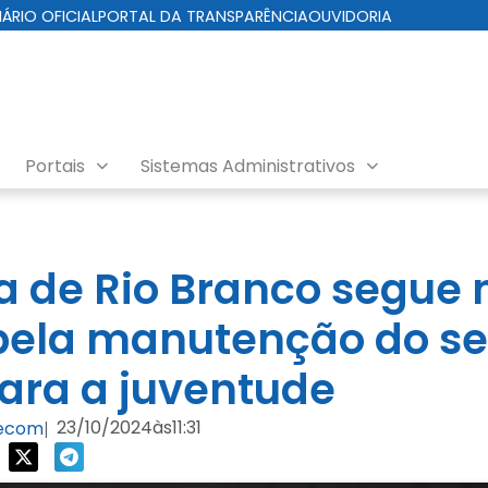
IÁRIO OFICIAL
PORTAL DA TRANSPARÊNCIA
OUVIDORIA
Portais
Sistemas Administrativos
ra de Rio Branco segue 
pela manutenção do se
ara a juventude
23/10/2024
às
11:31
Secom
|