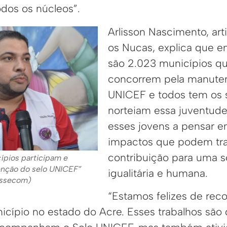
odos os núcleos”.
Arlisson Nascimento, art
os Nucas, explica que em
são 2.023 municípios qu
concorrem pela manuten
UNICEF e todos tem os 
norteiam essa juventud
esses jovens a pensar e
impactos que podem tra
contribuição para uma 
ípios participam e
nção do selo UNICEF”
igualitária e humana.
Assecom)
“Estamos felizes de rec
icípio no estado do Acre. Esses trabalhos são 