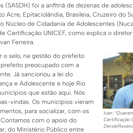
s (SASDH) foi a anfitriã de dezenas de adolesc
o Acre, Epitaciolândia, Brasileia, Cruzeiro do Su
o Núcleo de Cidadania de Adolescentes (Nuca
de Certificação UNICEF, como explica o diretor
van Ferreira.
o selo, na gestão do prefeito
 prefeito preocupado com a
nte. Já sancionou a lei do
nça e Adolescente e hoje Rio
unicípios que estão aqui. Nós
as-vindas. Os municípios vieram
entos, para socializar, com os
Ivan: “Quere
. Contamos com o apoio do
Certificação
Derze/Assec
r, do Ministério Público entre