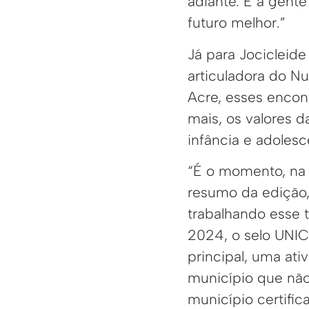
adiante. E a gente
futuro melhor.”
Já para Jocicleid
articuladora do N
Acre, esses encon
mais, os valores 
infância e adolesc
“É o momento, na
resumo da edição,
trabalhando esse 
2024, o selo UNIC
principal, uma ati
município que não
município certifi