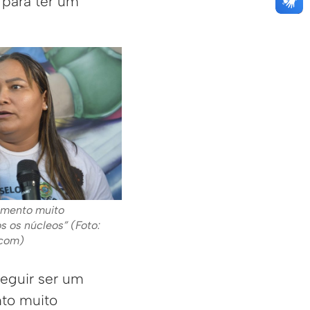
 para ter um
omento muito
s os núcleos” (Foto:
ecom)
eguir ser um
nto muito