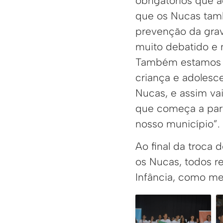
obrigatórios que 
que os Nucas tamb
prevenção da grav
muito debatido e 
Também estamos di
criança e adolesc
Nucas, e assim vai
que começa a parti
nosso município”.
Ao final da troca 
os Nucas, todos r
Infância, como me