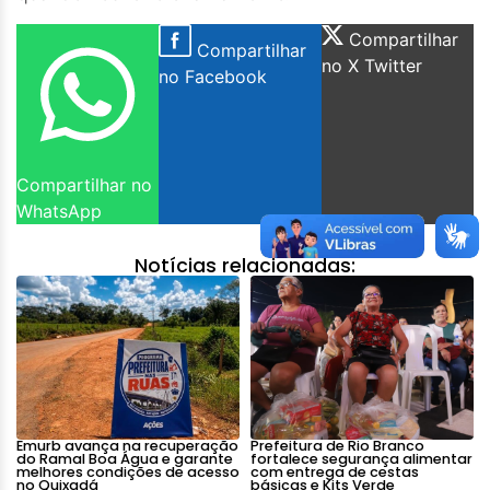
Compartilhar
Compartilhar
no X Twitter
no Facebook
Compartilhar no
WhatsApp
Notícias relacionadas:
Emurb avança na recuperação
Prefeitura de Rio Branco
do Ramal Boa Água e garante
fortalece segurança alimentar
melhores condições de acesso
com entrega de cestas
no Quixadá
básicas e Kits Verde