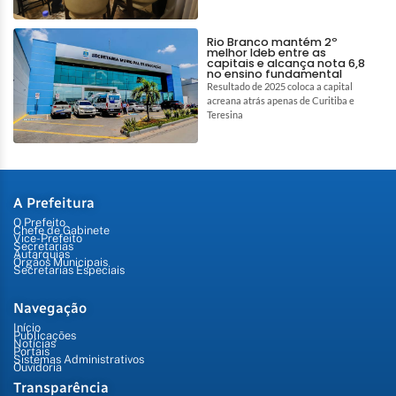
Rio Branco mantém 2º
melhor Ideb entre as
capitais e alcança nota 6,8
no ensino fundamental
Resultado de 2025 coloca a capital
acreana atrás apenas de Curitiba e
Teresina
A Prefeitura
O Prefeito
Chefe de Gabinete
Vice-Prefeito
Secretarias
Autarquias
Órgãos Municipais
Secretarias Especiais
Navegação
Início
Publicações
Notícias
Portais
Sistemas Administrativos
Ouvidoria
Transparência