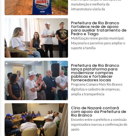
manutenção e melhoria da
infraestrutura viária da
Prefeitura de Rio Branco
fortalece rede de apoio
para auxiliar tratamento de
Pedro e Tiago
Mobilização reúne gestão municipal,
Maçonaria e parceiros para ampliar o
suporte à família
Prefeitura de Rio Branco
lança plataforma para
modernizar compras
públicas e fortalecer
fornecedores locais
Programa Compra Mais Rio Branco
digitaliza o cadastro de empresas,
amplia a transparência
Círio de Nazaré contará
com apoio da Prefeitura de
Rio Branco
Encontro entre o prefeito e a comissão
organizadora marcou a confirmação do
apoio