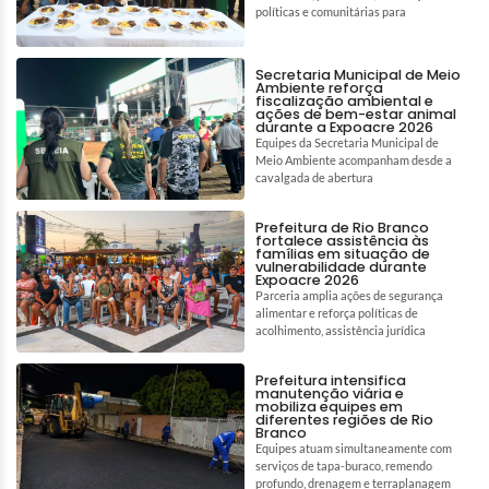
políticas e comunitárias para
Secretaria Municipal de Meio
Ambiente reforça
fiscalização ambiental e
ações de bem-estar animal
durante a Expoacre 2026
Equipes da Secretaria Municipal de
Meio Ambiente acompanham desde a
cavalgada de abertura
Prefeitura de Rio Branco
fortalece assistência às
famílias em situação de
vulnerabilidade durante
Expoacre 2026
Parceria amplia ações de segurança
alimentar e reforça políticas de
acolhimento, assistência jurídica
Prefeitura intensifica
manutenção viária e
mobiliza equipes em
diferentes regiões de Rio
Branco
Equipes atuam simultaneamente com
serviços de tapa-buraco, remendo
profundo, drenagem e terraplanagem