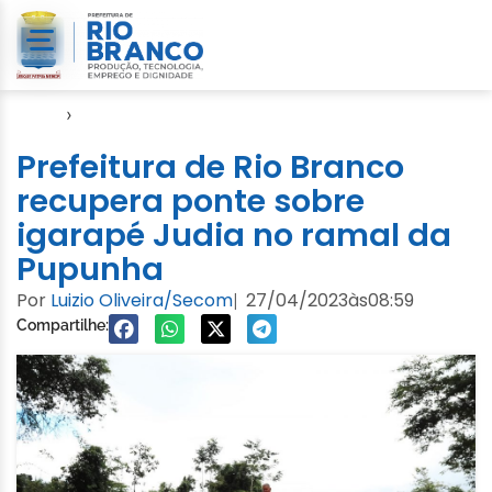
Início
›
Notícias
Prefeitura de Rio Branco
recupera ponte sobre
igarapé Judia no ramal da
Pupunha
Por
Luizio Oliveira/Secom
27/04/2023
às
08:59
|
Compartilhe: