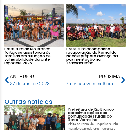
Prefeitura de Rio Branco
Prefeitura acompanha
fortalece assistência às
recuperação do Ramal do
famílias em situação de
Noca e prepara avanço da
vulnerabilidade durante
pavimentação na
Expoacre 2026
Transacreana
ANTERIOR
PRÓXIMA
27 de abril de 2023
Prefeitura vem melhorando vias públicas com serviços de limpeza, tapa-buracos e pavimentação
Outras notícias:
Prefeitura de Rio Branco
aproxima ações das
comunidades rurais do
Barro Vermelho
Visita ao Ramal do Junqueira reuniu
moradores, produtores, lideranças