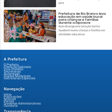
para
Prefeitura de Rio Branco leva
educação em saúde bucal
para crianças e famílias
durante a Expoacre
Ação do programa Geração Sorriso
Saudável reuniu crianças e famílias em
atividades educativas
A Prefeitura
O Prefeito
Chefe de Gabinete
Vice-Prefeito
Secretarias
Autarquias
Órgãos Municipais
Secretarias Especiais
Navegação
Início
Publicações
Notícias
Portais
Sistemas Administrativos
Ouvidoria
Transparência