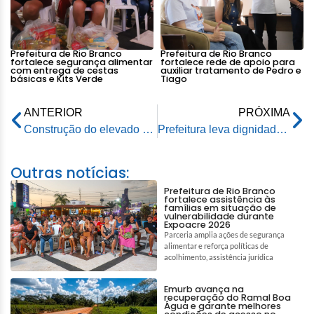
Prefeitura de Rio Branco
Prefeitura de Rio Branco
fortalece segurança alimentar
fortalece rede de apoio para
com entrega de cestas
auxiliar tratamento de Pedro e
básicas e Kits Verde
Tiago
ANTERIOR
PRÓXIMA
Construção do elevado em Rio Branco promete aliviar o trânsito na avenida Dias Martins
Prefeitura leva dignidade a moradores da Baixada com a ação Saúde na Comunidade
Outras notícias:
Prefeitura de Rio Branco
fortalece assistência às
famílias em situação de
vulnerabilidade durante
Expoacre 2026
Parceria amplia ações de segurança
alimentar e reforça políticas de
acolhimento, assistência jurídica
Emurb avança na
recuperação do Ramal Boa
Água e garante melhores