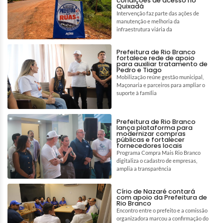
condições de acesso no
Quixadá
Intervenção faz parte das ações de
manutenção e melhoria da
infraestrutura viária da
Prefeitura de Rio Branco
fortalece rede de apoio
para auxiliar tratamento de
Pedro e Tiago
Mobilização reúne gestão municipal,
Maçonaria e parceiros para ampliar o
suporte à família
Prefeitura de Rio Branco
lança plataforma para
modernizar compras
públicas e fortalecer
fornecedores locais
Programa Compra Mais Rio Branco
digitaliza o cadastro de empresas,
amplia a transparência
Círio de Nazaré contará
com apoio da Prefeitura de
Rio Branco
Encontro entre o prefeito e a comissão
organizadora marcou a confirmação do