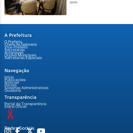
apoio
A Prefeitura
O Prefeito
Chefe de Gabinete
Vice-Prefeito
Secretarias
Autarquias
Órgãos Municipais
Secretarias Especiais
Navegação
Início
Publicações
Notícias
Portais
Sistemas Administrativos
Ouvidoria
Transparência
Portal da Transparência
Diário Oficial
Redes Sociais