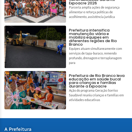
Expoacre 2026
Parceria amplia ações de segurança
alimentar e reforça políticas de
acolhimento, assistência jurídica
Prefeitura intensifica
manutenção viária e
mobiliza equipes em
diferentes regiões de Rio
Branco
Equipes atuam simultaneamente com
serviços de tapa-buraco, remendo
profundo, drenagem e terraplanagem
para
Prefeitura de Rio Branco leva
educação em saúde bucal
para crianças e famílias
durante a Expoacre
Ação do programa Geração Sorriso
Saudável reuniu crianças e famílias em
atividades educativas
A Prefeitura