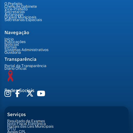
O Prefeito
Chefe de Gabinete
Vice-Prefeito
Secretarias
Autarquias
Órgãos Municipais
Secretarias Especiais
Navegação
Início
Publicações
Notícias
Portais
Sistemas Administrativos
Ouvidoria
Transparência
Portal da Transparência
Diário Oficial
Redes Sociais
Serviços
Resultado de Exames
Nota Fiscal Eletrônica
Portais das Leis Municipais
IPTU
Avisos CPL