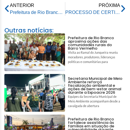
ANTERIOR
PRÓXIMA
Prefeitura de Rio Branco inaugura quadra de areia na Cidade do Povo
PROCESSO DE CERTIFICAÇÃO OCUPACIONAL E ELEIÇÃO DIRETA PARA A FUNÇÃO DE DIRETOR DAS UNIDADES EDUCATIVAS NA REDE MUNICIPAL DE RIO BRANCO – AC – EDITAL Nº 04/2022 – SEME – RESULTADO FINAL.
Outras notícias:
Prefeitura de Rio Branco
aproxima ações das
comunidades rurais do
Barro Vermelho
Visita ao Ramal do Junqueira reuniu
moradores, produtores, lideranças
políticas e comunitárias para
Secretaria Municipal de Meio
Ambiente reforça
fiscalização ambiental e
ações de bem-estar animal
durante a Expoacre 2026
Equipes da Secretaria Municipal de
Meio Ambiente acompanham desde a
cavalgada de abertura
Prefeitura de Rio Branco
fortalece assistência às
famílias em situação de
vulnerabilidade durante