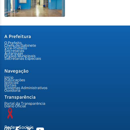
A Prefeitura
O Prefeito
Chefe de Gabinete
Vice-Prefeito
Secretarias
Autarquias
Órgãos Municipais
Secretarias Especiais
Navegação
Início
Publicações
Notícias
Portais
Sistemas Administrativos
Ouvidoria
Transparência
Portal da Transparência
Diário Oficial
Redes Sociais