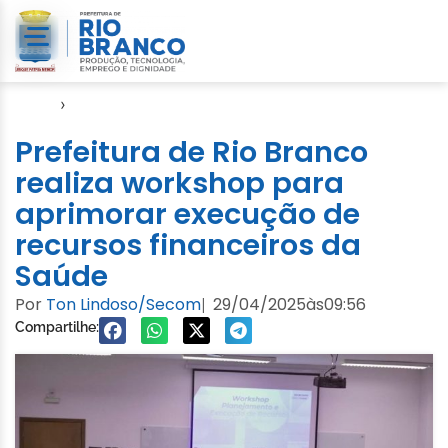
Início
›
Notícias
Prefeitura de Rio Branco
realiza workshop para
aprimorar execução de
recursos financeiros da
Saúde
Por
Ton Lindoso/Secom
29/04/2025
às
09:56
|
Compartilhe: