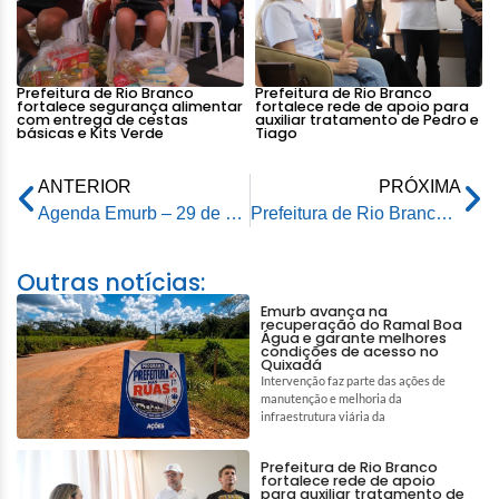
Prefeitura de Rio Branco
Prefeitura de Rio Branco
fortalece segurança alimentar
fortalece rede de apoio para
com entrega de cestas
auxiliar tratamento de Pedro e
básicas e Kits Verde
Tiago
ANTERIOR
PRÓXIMA
Agenda Emurb – 29 de abril de 2025
Prefeitura de Rio Branco participa de bootcamp de T.I em São Paulo
Outras notícias:
Emurb avança na
recuperação do Ramal Boa
Água e garante melhores
condições de acesso no
Quixadá
Intervenção faz parte das ações de
manutenção e melhoria da
infraestrutura viária da
Prefeitura de Rio Branco
fortalece rede de apoio
para auxiliar tratamento de