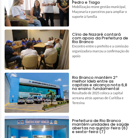
Pedro e Tiago
Mobilização reúne gestão municipal,
Maçonaria e parceiros para ampliar o
suporte à família
Círio de Nazaré contará
com apoio da Prefeitura de
Rio Branco
Encontro entre o prefeito e a comissão
organizadora marcou a confirmação do
apoio
Rio Branco mantém 2º
melhor Ideb entre as
capitais e alcança nota 6,8
no ensino fundamental
Resultado de 2025 coloca a capital
acreana atrás apenas de Curitiba e
Teresina
Prefeitura de Rio Branco
mantém unidades de saúde
abertas na quinta-feira (6)
e sexta-feira (7)