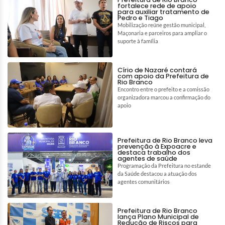
fortalece rede de apoio
para auxiliar tratamento de
Pedro e Tiago
Mobilização reúne gestão municipal,
Maçonaria e parceiros para ampliar o
suporte à família
Círio de Nazaré contará
com apoio da Prefeitura de
Rio Branco
Encontro entre o prefeito e a comissão
organizadora marcou a confirmação do
apoio
Prefeitura de Rio Branco leva
prevenção à Expoacre e
destaca trabalho dos
agentes de saúde
Programação da Prefeitura no estande
da Saúde destacou a atuação dos
agentes comunitários
Prefeitura de Rio Branco
lança Plano Municipal de
Redução de Riscos para