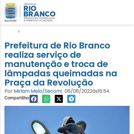
Início
›
Cuidados com a Cidade
Prefeitura de Rio Branco
realiza serviço de
manutenção e troca de
lâmpadas queimadas na
Praça da Revolução
Por
Miriam Melo/Secom
06/06/2022
às
16:54
|
Compartilhe: