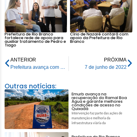
Prefeitura de Rio Branco
Círio de Nazaré contará com
fortalece rede de apoio para
apoio da Prefeitura de Rio
auxiliar tratamento de Pedro e
Branco
Tiago
ANTERIOR
PRÓXIMA
Prefeitura avança com Cidade Limpa, Povo Desenvolvido e chega ao bairro 6 de Agosto
7 de junho de 2022
Outras notícias:
Emurb avança na
recuperação do Ramal Boa
Água e garante melhores
condições de acesso no
Quixadá
Intervenção faz parte das ações de
manutenção e melhoria da
infraestrutura viária da
Prefeitura de Rio Branco