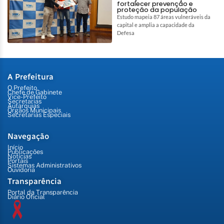
fortalecer prevenção e
proteção da população
Estudo mapeia 87 áreas vulneráveis da
capital e amplia a capacidade da
Defesa
A Prefeitura
O Prefeito
Chefe de Gabinete
Vice-Prefeito
Secretarias
Autarquias
Órgãos Municipais
Secretarias Especiais
Navegação
Início
Publicações
Notícias
Portais
Sistemas Administrativos
Ouvidoria
Transparência
Portal da Transparência
Diário Oficial