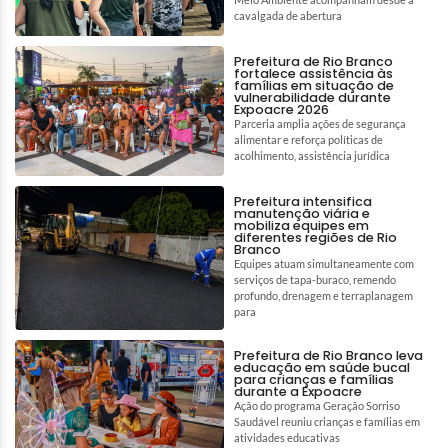
cavalgada de abertura
Prefeitura de Rio Branco
fortalece assistência às
famílias em situação de
vulnerabilidade durante
Expoacre 2026
Parceria amplia ações de segurança
alimentar e reforça políticas de
acolhimento, assistência jurídica
Prefeitura intensifica
manutenção viária e
mobiliza equipes em
diferentes regiões de Rio
Branco
Equipes atuam simultaneamente com
serviços de tapa-buraco, remendo
profundo, drenagem e terraplanagem
para
Prefeitura de Rio Branco leva
educação em saúde bucal
para crianças e famílias
durante a Expoacre
Ação do programa Geração Sorriso
Saudável reuniu crianças e famílias em
atividades educativas