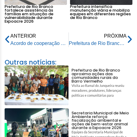
Prefeitura de Rio Branco
Prefeitura intensifica
fortalece assistência às
manutenção viária e mobiliza
famílias em situação de
equipes em diferentes regiões
vulnerabilidade durante
de Rio Branco
Expoacre 2026
ANTERIOR
PRÓXIMA
Acordo de cooperação entre prefeitura e Incra garante mais incentivo ao homem do campo
Prefeitura de Rio Branco realiza serviços de limpeza na rodovia AC-10 que dá acesso ao município de Porto Acre
Outras notícias:
Prefeitura de Rio Branco
aproxima ações das
comunidades rurais do
Barro Vermelho
Visita ao Ramal do Junqueira reuniu
moradores, produtores, lideranças
políticas e comunitárias para
Secretaria Municipal de Meio
Ambiente reforça
fiscalização ambiental e
ações de bem-estar animal
durante a Expoacre 2026
Equipes da Secretaria Municipal de
Meio Ambiente acompanham desde a