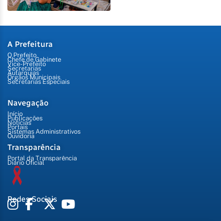
A Prefeitura
O Prefeito
Chefe de Gabinete
Vice-Prefeito
Secretarias
Autarquias
Órgãos Municipais
Secretarias Especiais
Navegação
Início
Publicações
Notícias
Portais
Sistemas Administrativos
Ouvidoria
Transparência
Portal da Transparência
Diário Oficial
Redes Sociais