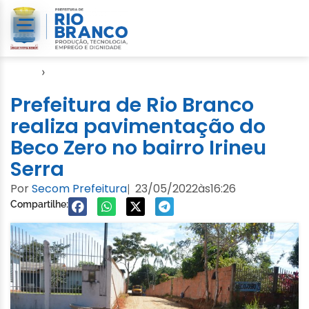
Início
›
Emurb
Prefeitura de Rio Branco
realiza pavimentação do
Beco Zero no bairro Irineu
Serra
Por
Secom Prefeitura
23/05/2022
às
16:26
|
Compartilhe: