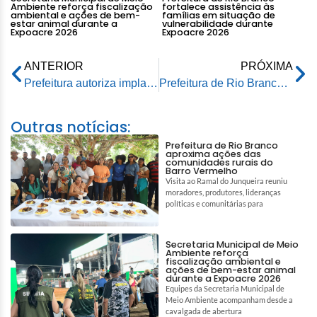
Ambiente reforça fiscalização
fortalece assistência às
ambiental e ações de bem-
famílias em situação de
estar animal durante a
vulnerabilidade durante
Expoacre 2026
Expoacre 2026
ANTERIOR
PRÓXIMA
Prefeitura autoriza implantação de Feira de Agricultura Familiar no Terminal de Integração do Adalberto Sena
Prefeitura de Rio Branco realiza limpeza da Arena Race, espaço de Esportes Radicais na capital
Outras notícias:
Prefeitura de Rio Branco
aproxima ações das
comunidades rurais do
Barro Vermelho
Visita ao Ramal do Junqueira reuniu
moradores, produtores, lideranças
políticas e comunitárias para
Secretaria Municipal de Meio
Ambiente reforça
fiscalização ambiental e
ações de bem-estar animal
durante a Expoacre 2026
Equipes da Secretaria Municipal de
Meio Ambiente acompanham desde a
cavalgada de abertura