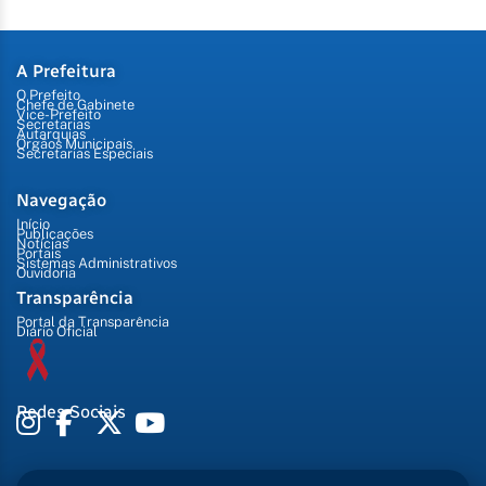
A Prefeitura
O Prefeito
Chefe de Gabinete
Vice-Prefeito
Secretarias
Autarquias
Órgãos Municipais
Secretarias Especiais
Navegação
Início
Publicações
Notícias
Portais
Sistemas Administrativos
Ouvidoria
Transparência
Portal da Transparência
Diário Oficial
Redes Sociais