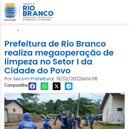
Início
›
Cuidados com a Cidade
Prefeitura de Rio Branco
realiza megaoperação de
limpeza no Setor I da
Cidade do Povo
Por
Secom Prefeitura
19/02/2022
às
14:08
|
Compartilhe: