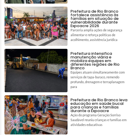
Prefeitura de Rio Branco
fortalece assistência às
famílias em situação de
vulnerabilidade durante
Expoacre 2026
Parceria amplia ações de segurança
alimentar e reforça políticas de
acolhimento, assistência jurídica
Prefeitura intensifica
manutenção viária e
mobiliza equipes em
diferentes regiões de Rio
Branco
Equipes atuam simultaneamente com
serviços de tapa-buraco, remendo
profundo, drenagem e terraplanagem
para
Prefeitura de Rio Branco leva
educação em saúde bucal
para crianças e famílias
durante a Expoacre
Ação do programa Geração Sorriso
Saudável reuniu crianças e famílias em
atividades educativas