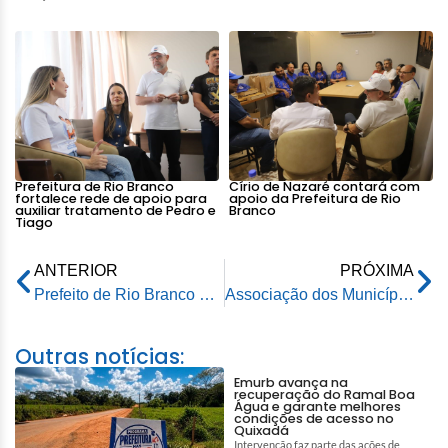
Prefeitura de Rio Branco
Círio de Nazaré contará com
fortalece rede de apoio para
apoio da Prefeitura de Rio
auxiliar tratamento de Pedro e
Branco
Tiago
ANTERIOR
PRÓXIMA
Prefeito de Rio Branco e senador visitam bairro Ayrton Senna e conversam sobre o pós-enchente
Associação dos Municípios do Acre realiza a I Assembleia Geral Ordinária de 2023
Outras notícias:
Emurb avança na
recuperação do Ramal Boa
Água e garante melhores
condições de acesso no
Quixadá
Intervenção faz parte das ações de