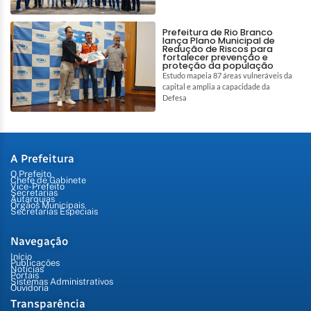
Prefeitura de Rio Branco
lança Plano Municipal de
Redução de Riscos para
fortalecer prevenção e
proteção da população
Estudo mapeia 87 áreas vulneráveis da
capital e amplia a capacidade da
Defesa
A Prefeitura
O Prefeito
Chefe de Gabinete
Vice-Prefeito
Secretarias
Autarquias
Órgãos Municipais
Secretarias Especiais
Navegação
Início
Publicações
Notícias
Portais
Sistemas Administrativos
Ouvidoria
Transparência