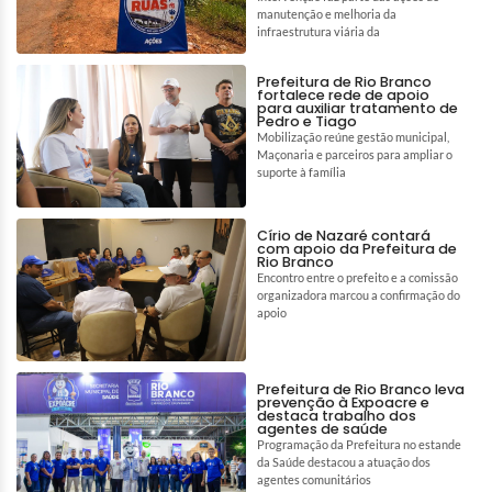
manutenção e melhoria da
infraestrutura viária da
Prefeitura de Rio Branco
fortalece rede de apoio
para auxiliar tratamento de
Pedro e Tiago
Mobilização reúne gestão municipal,
Maçonaria e parceiros para ampliar o
suporte à família
Círio de Nazaré contará
com apoio da Prefeitura de
Rio Branco
Encontro entre o prefeito e a comissão
organizadora marcou a confirmação do
apoio
Prefeitura de Rio Branco leva
prevenção à Expoacre e
destaca trabalho dos
agentes de saúde
Programação da Prefeitura no estande
da Saúde destacou a atuação dos
agentes comunitários