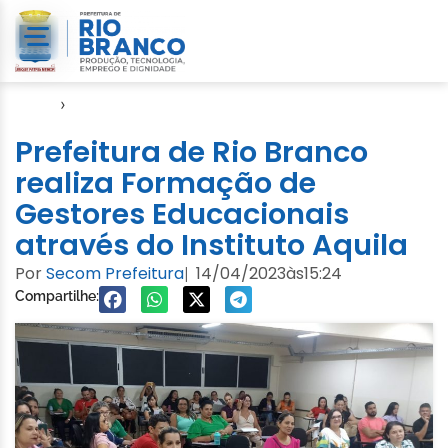
Início
›
Educação
Prefeitura de Rio Branco
realiza Formação de
Gestores Educacionais
através do Instituto Aquila
Por
Secom Prefeitura
14/04/2023
às
15:24
|
Compartilhe: