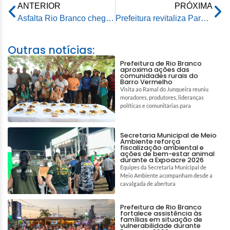
ANTERIOR
PRÓXIMA
Asfalta Rio Branco chega ao Bairro Cadeia Velha
Prefeitura revitaliza Parque do Tucumã e proporciona espaço agradável para prática de esportes
Outras notícias:
Prefeitura de Rio Branco
aproxima ações das
comunidades rurais do
Barro Vermelho
Visita ao Ramal do Junqueira reuniu
moradores, produtores, lideranças
políticas e comunitárias para
Secretaria Municipal de Meio
Ambiente reforça
fiscalização ambiental e
ações de bem-estar animal
durante a Expoacre 2026
Equipes da Secretaria Municipal de
Meio Ambiente acompanham desde a
cavalgada de abertura
Prefeitura de Rio Branco
fortalece assistência às
famílias em situação de
vulnerabilidade durante