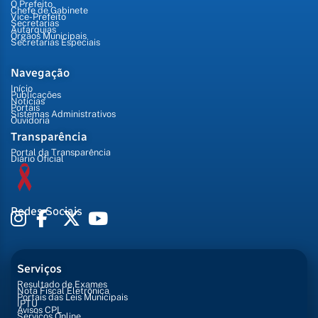
O Prefeito
Chefe de Gabinete
Vice-Prefeito
Secretarias
Autarquias
Órgãos Municipais
Secretarias Especiais
Navegação
Início
Publicações
Notícias
Portais
Sistemas Administrativos
Ouvidoria
Transparência
Portal da Transparência
Diário Oficial
Redes Sociais
Serviços
Resultado de Exames
Nota Fiscal Eletrônica
Portais das Leis Municipais
IPTU
Avisos CPL
Serviços Online