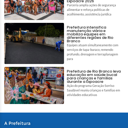
Expoacre 2026
Parceria amplia ações de segurança
alimentar e reforça políticas de
acolhimento, assistência jurídica
Prefeitura intensifica
manutenção viária e
mobiliza equipes em
diferentes regiões de Rio
Branco
Equipes atuam simultaneamente com
serviços de tapa-buraco, remendo
profundo, drenagem e terraplanagem
para
Prefeitura de Rio Branco leva
educação em saúde bucal
para crianças e famílias
durante a Expoacre
Ação do programa Geração Sorriso
Saudável reuniu crianças e famílias em
atividades educativas
A Prefeitura