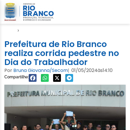
Início
›
Notícias
Prefeitura de Rio Branco
realiza corrida pedestre no
Dia do Trabalhador
Por
Bruna Giovanna/Secom
01/05/2024
às
14:10
|
Compartilhe: