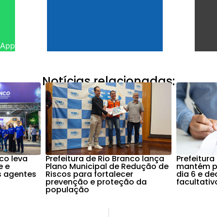
sApp
Notícias relacionadas:
nco leva
Prefeitura de Rio Branco lança
Prefeitura
e e
Plano Municipal de Redução de
mantém po
s agentes
Riscos para fortalecer
dia 6 e d
prevenção e proteção da
facultati
população