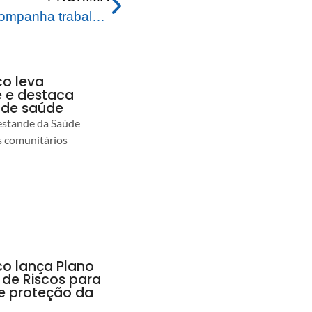
Prefeito de Rio Branco acompanha trabalho de tapa-buracos no bairro Placas
co leva
 e destaca
 de saúde
estande da Saúde
s comunitários
co lança Plano
 de Riscos para
 e proteção da