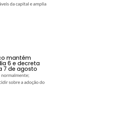
veis da capital e amplia
anco mantém
dia 6 e decreta
a 7 de agosto
ão normalmente;
idir sobre a adoção do