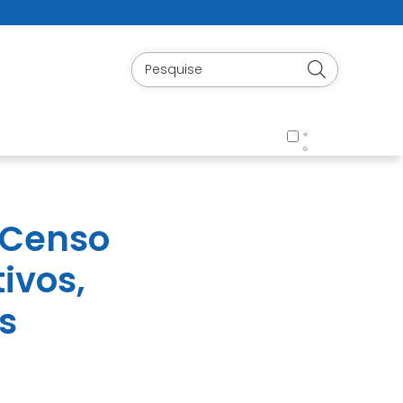
a Censo
ivos,
s