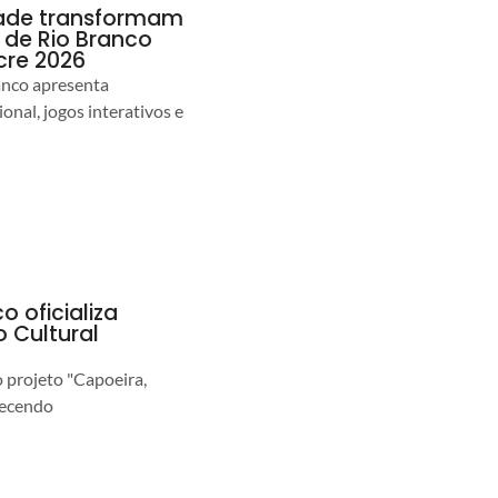
idade transformam
de Rio Branco
cre 2026
anco apresenta
nal, jogos interativos e
o oficializa
 Cultural
o projeto "Capoeira,
lecendo