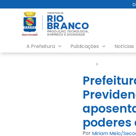
D
A Prefeitura
Publicações
Notícias
Início
›
Censo Previden
Prefeitu
Previdenc
aposenta
poderes e
Por
Miriam Melo/Sec