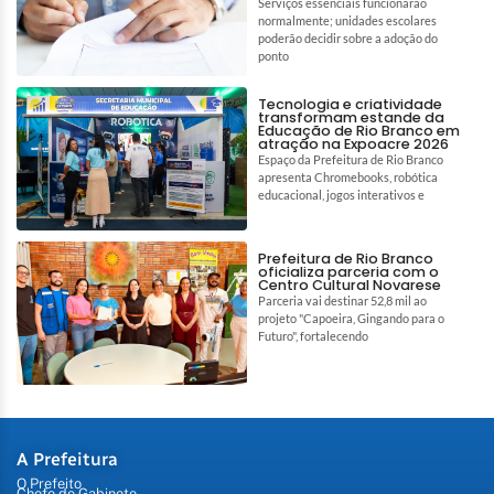
Serviços essenciais funcionarão
normalmente; unidades escolares
poderão decidir sobre a adoção do
ponto
Tecnologia e criatividade
transformam estande da
Educação de Rio Branco em
atração na Expoacre 2026
Espaço da Prefeitura de Rio Branco
apresenta Chromebooks, robótica
educacional, jogos interativos e
Prefeitura de Rio Branco
oficializa parceria com o
Centro Cultural Novarese
Parceria vai destinar 52,8 mil ao
projeto "Capoeira, Gingando para o
Futuro", fortalecendo
A Prefeitura
O Prefeito
Chefe de Gabinete