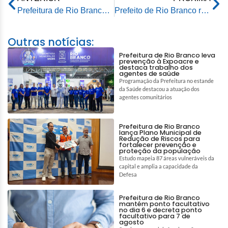
Prefeitura de Rio Branco inicia serviços do binário na rua Minas Gerais
Prefeito de Rio Branco recebe visita de distribuidora de asfalto e garante verão de muito trabalho em pavimentação
Outras notícias:
Prefeitura de Rio Branco leva
prevenção à Expoacre e
destaca trabalho dos
agentes de saúde
Programação da Prefeitura no estande
da Saúde destacou a atuação dos
agentes comunitários
Prefeitura de Rio Branco
lança Plano Municipal de
Redução de Riscos para
fortalecer prevenção e
proteção da população
Estudo mapeia 87 áreas vulneráveis da
capital e amplia a capacidade da
Defesa
Prefeitura de Rio Branco
mantém ponto facultativo
no dia 6 e decreta ponto
facultativo para 7 de
agosto