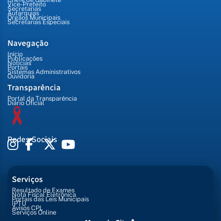
Vice-Prefeito
Secretarias
Autarquias
Órgãos Municipais
Secretarias Especiais
Navegação
Início
Publicações
Notícias
Portais
Sistemas Administrativos
Ouvidoria
Transparência
Portal da Transparência
Diário Oficial
Redes Sociais
Serviços
Resultado de Exames
Nota Fiscal Eletrônica
Portais das Leis Municipais
IPTU
Avisos CPL
Serviços Online