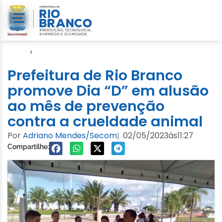
Início
›
Notícias
Prefeitura de Rio Branco
promove Dia “D” em alusão
ao mês de prevenção
contra a crueldade animal
Por
Adriano Mendes/Secom
02/05/2023
às
11:27
|
Compartilhe: