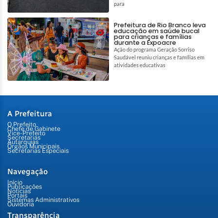
para
Prefeitura de Rio Branco leva
educação em saúde bucal
para crianças e famílias
durante a Expoacre
Ação do programa Geração Sorriso
Saudável reuniu crianças e famílias em
atividades educativas
A Prefeitura
O Prefeito
Chefe de Gabinete
Vice-Prefeito
Secretarias
Autarquias
Órgãos Municipais
Secretarias Especiais
Navegação
Início
Publicações
Notícias
Portais
Sistemas Administrativos
Ouvidoria
Transparência