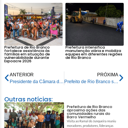
Prefeitura de Rio Branco
Prefeitura intensifica
fortalece assistência às
manutenção viária e mobiliza
famílias em situação de
equipes em diferentes regiões
vulnerabilidade durante
de Rio Branco
Expoacre 2026
ANTERIOR
PRÓXIMA
Presidente da Câmara de Vereadores assume interinamente a Prefeitura de Rio Branco
Prefeito de Rio Branco se reúne com empresários do setor moveleiro para valorizar produção local
Outras notícias:
Prefeitura de Rio Branco
aproxima ações das
comunidades rurais do
Barro Vermelho
Visita ao Ramal do Junqueira reuniu
moradores, produtores, lideranças