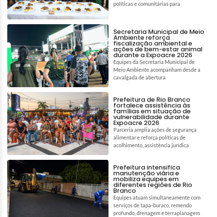
políticas e comunitárias para
Secretaria Municipal de Meio
Ambiente reforça
fiscalização ambiental e
ações de bem-estar animal
durante a Expoacre 2026
Equipes da Secretaria Municipal de
Meio Ambiente acompanham desde a
cavalgada de abertura
Prefeitura de Rio Branco
fortalece assistência às
famílias em situação de
vulnerabilidade durante
Expoacre 2026
Parceria amplia ações de segurança
alimentar e reforça políticas de
acolhimento, assistência jurídica
Prefeitura intensifica
manutenção viária e
mobiliza equipes em
diferentes regiões de Rio
Branco
Equipes atuam simultaneamente com
serviços de tapa-buraco, remendo
profundo, drenagem e terraplanagem