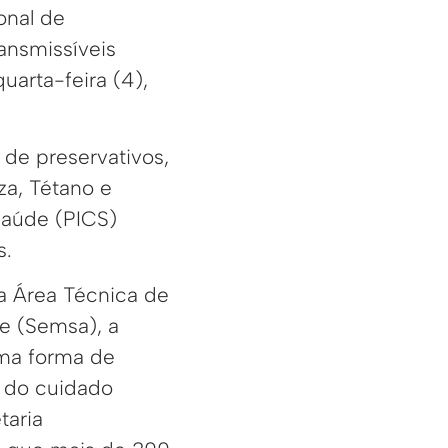
nal de
ansmissíveis
uarta-feira (4),
 de preservativos,
nza, Tétano e
Saúde (PICS)
s.
a Área Técnica de
e (Semsa), a
uma forma de
a do cuidado
taria