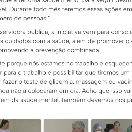
el. Durante todo mês teremos essas ações em 
úmero de pessoas.”
 servidora pública, a iniciativa vem para consci
os cuidados com a saúde, além de promover o d
romovendo a prevenção combinada.
nte porque nós estamos no trabalho e esquece
r para o trabalho e possibilitar que tiremos u
r fazer o teste de glicemia, massagem ou vaci
inda não a colocaram em dia. Acho que isso val
 além da saúde mental, também devemos nos p