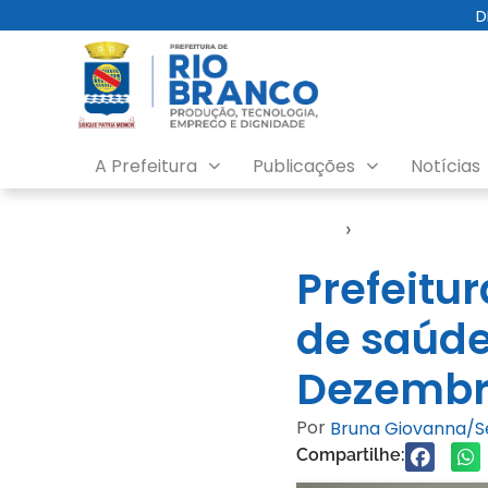
D
A Prefeitura
Publicações
Notícias
Início
›
Notícias
Prefeitu
de saúde
Dezembr
Por
Bruna Giovanna/
Compartilhe: