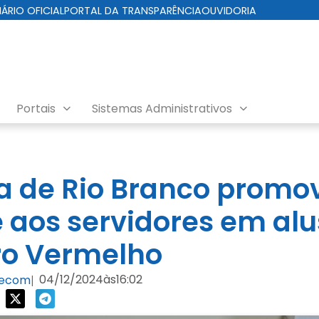
IÁRIO OFICIAL
PORTAL DA TRANSPARÊNCIA
OUVIDORIA
Portais
Sistemas Administrativos
ra de Rio Branco promo
 aos servidores em al
o Vermelho
04/12/2024
às
16:02
Secom
|