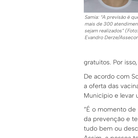
Samia: “A previsão é qu
mais de 300 atendimen
sejam realizados” (Foto
Evandro Derze/Asseco
gratuitos. Por iss
De acordo com Soc
a oferta das vaci
Município e levar
“É o momento de o
da prevenção e tes
tudo bem ou descob
Assim, a pessoa t