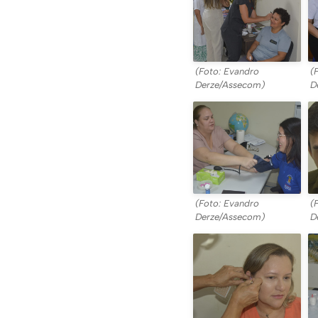
(Foto: Evandro
(
Derze/Assecom)
D
(Foto: Evandro
(
Derze/Assecom)
D