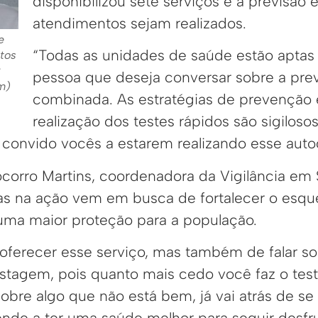
disponibilizou sete serviços e a previsão
atendimentos sejam realizados.
e
“Todas as unidades de saúde estão aptas 
tos
:
pessoa que deseja conversar sobre a pr
m)
combinada. As estratégias de prevenção
realização dos testes rápidos são sigiloso
o, convido vocês a estarem realizando esse aut
orro Martins, coordenadora da Vigilância em
nas na ação vem em busca de fortalecer o esq
 uma maior proteção para a população.
ferecer esse serviço, mas também de falar so
tagem, pois quanto mais cedo você faz o teste,
re algo que não está bem, já vai atrás de se c
ende a ter uma saúde melhor para seguir desfr