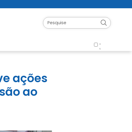
ve ações
usão ao