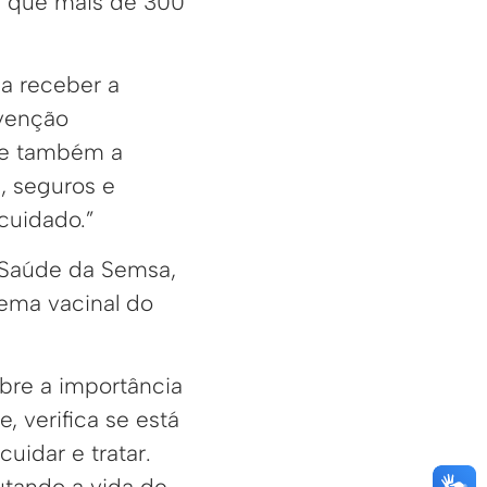
 é que mais de 300
a receber a
evenção
 e também a
s, seguros e
ocuidado.”
 Saúde da Semsa,
uema vacinal do
bre a importância
 verifica se está
uidar e tratar.
utando a vida de