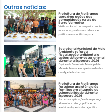
Outras notícias:
Prefeitura de Rio Branco
aproxima ações das
comunidades rurais do
Barro Vermelho
Visita ao Ramal do Junqueira reuniu
moradores, produtores, lideranças
políticas e comunitárias para
Secretaria Municipal de Meio
Ambiente reforça
fiscalização ambiental e
ações de bem-estar animal
durante a Expoacre 2026
Equipes da Secretaria Municipal de
Meio Ambiente acompanham desde a
cavalgada de abertura
Prefeitura de Rio Branco
fortalece assistência às
famílias em situação de
vulnerabilidade durante
Expoacre 2026
Parceria amplia ações de segurança
alimentar e reforça políticas de
acolhimento, assistência jurídica