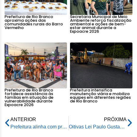
Prefeitura de Rio Branco
Secretaria Municipal de Meio
aproxima ações das
Ambiente reforça fiscalização
comunidades rurais do Barro
ambiental e ações de bem-
Vermelho
estar animal durante a
Expoacre 2026
Prefeitura de Rio Branco
Prefeitura intensifica
fortalece assistência às
manutenção viária e mobiliza
famílias em situação de
equipes em diferentes regiões
vulnerabilidade durante
de Rio Branco
Expoacre 2026
ANTERIOR
PRÓXIMA
Prefeitura alinha com presidentes de associações Programa Nacional de Alimentação Escolar
Oitivas Lei Paulo Gustavo promovem debate sobre investimentos com a câmara temática da dança, artes cênicas e música