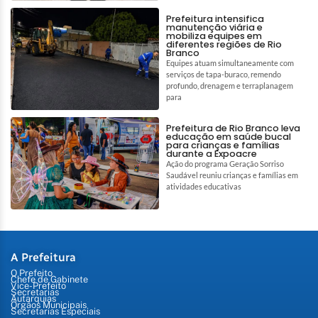
Prefeitura intensifica
manutenção viária e
mobiliza equipes em
diferentes regiões de Rio
Branco
Equipes atuam simultaneamente com
serviços de tapa-buraco, remendo
profundo, drenagem e terraplanagem
para
Prefeitura de Rio Branco leva
educação em saúde bucal
para crianças e famílias
durante a Expoacre
Ação do programa Geração Sorriso
Saudável reuniu crianças e famílias em
atividades educativas
A Prefeitura
O Prefeito
Chefe de Gabinete
Vice-Prefeito
Secretarias
Autarquias
Órgãos Municipais
Secretarias Especiais