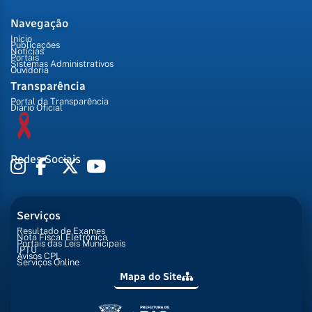
Navegação
Início
Publicações
Notícias
Portais
Sistemas Administrativos
Ouvidoria
Transparência
Portal da Transparência
Diário Oficial
Redes Sociais
Serviços
Resultado de Exames
Nota Fiscal Eletrônica
Portais das Leis Municipais
IPTU
Avisos CPL
Serviços Online
Mapa do Site