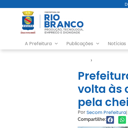
D
A Prefeitura
Publicações
Notícias
Início
›
Defesa Civil
Prefeitu
volta às
pela che
Por
Secom Prefeitura
|
Compartilhe: