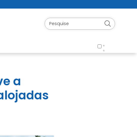
ve a
alojadas