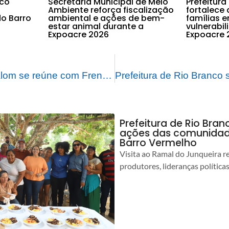
nco
Secretaria Municipal de Meio
Prefeitura
Ambiente reforça fiscalização
fortalece 
o Barro
ambiental e ações de bem-
famílias 
estar animal durante a
vulnerabi
Expoacre 2026
Expoacre 
Prefeito Tião Bocalom se reúne com Frente Nacional de Prefeitos para tratar sobre o Transporte Coletivo no país
Prefeitura de Rio Bra
ações das comunidade
Barro Vermelho
Visita ao Ramal do Junqueira r
produtores, lideranças política