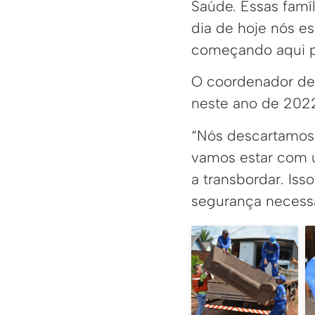
Saúde. Essas famí
dia de hoje nós e
começando aqui pel
O coordenador des
neste ano de 202
“Nós descartamos 
vamos estar com u
a transbordar. Is
segurança necessár