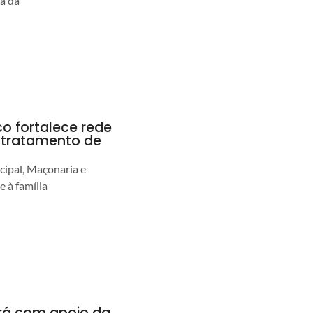
ia da
co fortalece rede
r tratamento de
cipal, Maçonaria e
e à família
ará com apoio da