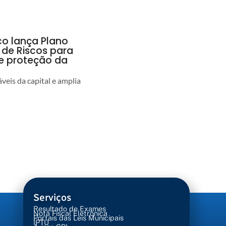
co lança Plano
 de Riscos para
 e proteção da
veis da capital e amplia
Serviços
Resultado de Exames
Nota Fiscal Eletrônica
Portais das Leis Municipais
IPTU