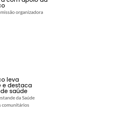
co
comissão organizadora
co leva
 e destaca
 de saúde
estande da Saúde
s comunitários