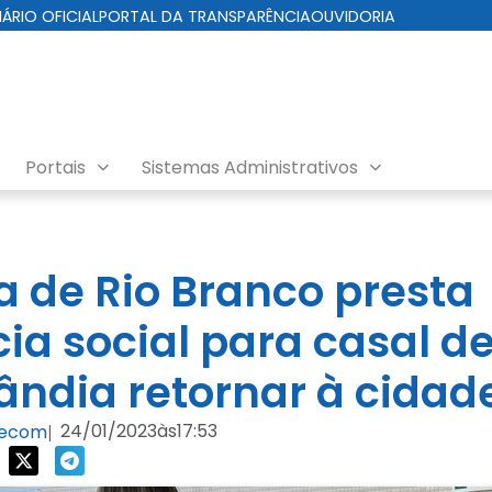
IÁRIO OFICIAL
PORTAL DA TRANSPARÊNCIA
OUVIDORIA
Portais
Sistemas Administrativos
ra de Rio Branco presta
cia social para casal d
lândia retornar à cidad
24/01/2023
às
17:53
Secom
|