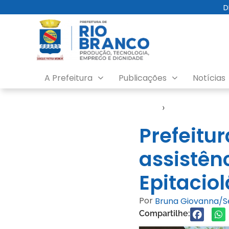
D
A Prefeitura
Publicações
Notícias
Início
›
Notícias
Prefeitu
assistên
Epitacio
Por
Bruna Giovanna/
Compartilhe: