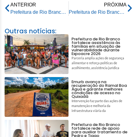
ANTERIOR
PRÓXIMA
Prefeitura de Rio Branco revitaliza faixas e sinalizações nas ruas da Capital
Prefeitura de Rio Branco faz balanço dos atendimentos realizados na reinauguração USF Sebastiana Prado
Outras notícias:
Prefeitura de Rio Branco
fortalece assistência às
famílias em situação de
vulnerabilidade durante
Expoacre 2026
Parceria amplia ações de segurança
alimentar e reforça políticas de
acolhimento, assistência jurídica
Emurb avança na
recuperação do Ramal Boa
Água e garante melhores
condições de acesso no
Quixadá
Intervenção faz parte das ações de
manutenção e melhoria da
infraestrutura viária da
Prefeitura de Rio Branco
fortalece rede de apoio
para auxiliar tratamento de
Pedro e Tiago