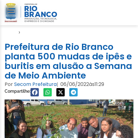
Início
›
Notícias
Prefeitura de Rio Branco
planta 500 mudas de ipês e
buritis em alusão a Semana
de Meio Ambiente
Por
Secom Prefeitura
06/06/2022
às
11:29
|
Compartilhe: