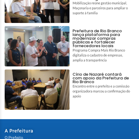
Mobilização reúne gestão municipal,
Maçonaria e parceiros para ampliar o
suporte à família
Prefeitura de Rio Branco
lança plataforma para
modernizar compras
públicas e fortalecer
fornecedores locais
Programa Compra Mais Rio Branco
digitaliza o cadastro de empresas,
amplia a transparência
Círio de Nazaré contará
com apoio da Prefeitura de
Rio Branco
Encontro entre o prefeito e a comissão
organizadora marcou a confirmação do
apoio
A Prefeitura
O Prefeito