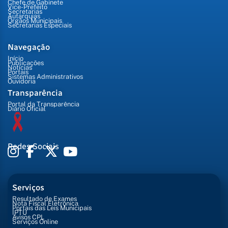
Chefe de Gabinete
Vice-Prefeito
Secretarias
Autarquias
Órgãos Municipais
Secretarias Especiais
Navegação
Início
Publicações
Notícias
Portais
Sistemas Administrativos
Ouvidoria
Transparência
Portal da Transparência
Diário Oficial
Redes Sociais
Serviços
Resultado de Exames
Nota Fiscal Eletrônica
Portais das Leis Municipais
IPTU
Avisos CPL
Serviços Online