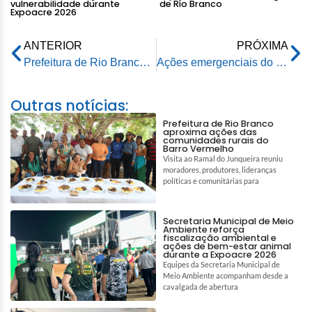
vulnerabilidade durante
de Rio Branco
Expoacre 2026
ANTERIOR
PRÓXIMA
Prefeitura de Rio Branco, em parceira com a Igreja Batista Moriá, promove ação social com serviços gratuitos para a comunidade
Ações emergenciais do Saerb para estiagem são discutidas em evento do Tribunal de Contas do Acre
Outras notícias:
Prefeitura de Rio Branco
aproxima ações das
comunidades rurais do
Barro Vermelho
Visita ao Ramal do Junqueira reuniu
moradores, produtores, lideranças
políticas e comunitárias para
Secretaria Municipal de Meio
Ambiente reforça
fiscalização ambiental e
ações de bem-estar animal
durante a Expoacre 2026
Equipes da Secretaria Municipal de
Meio Ambiente acompanham desde a
cavalgada de abertura