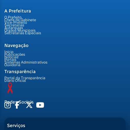
A Prefeitura
O Prefeito
Chefe de Gabinete
Vice-Prefeito
Secretarias
Autarquias
Órgãos Municipais
Secretarias Especiais
Navegação
Início
Publicações
Notícias
Portais
Sistemas Administrativos
Ouvidoria
Transparência
Portal da Transparência
Diário Oficial
Redes Sociais
Serviços