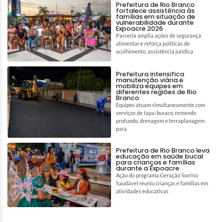
Prefeitura de Rio Branco
fortalece assistência às
famílias em situação de
vulnerabilidade durante
Expoacre 2026
Parceria amplia ações de segurança
alimentar e reforça políticas de
acolhimento, assistência jurídica
Prefeitura intensifica
manutenção viária e
mobiliza equipes em
diferentes regiões de Rio
Branco
Equipes atuam simultaneamente com
serviços de tapa-buraco, remendo
profundo, drenagem e terraplanagem
para
Prefeitura de Rio Branco leva
educação em saúde bucal
para crianças e famílias
durante a Expoacre
Ação do programa Geração Sorriso
Saudável reuniu crianças e famílias em
atividades educativas