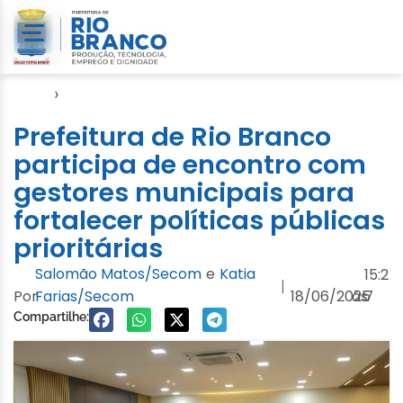
Início
›
Evento
Prefeitura de Rio Branco
participa de encontro com
gestores municipais para
fortalecer políticas públicas
prioritárias
Salomão Matos/Secom
e
Katia
15:2
|
Por
Farias/Secom
18/06/2025
às
7
Compartilhe: