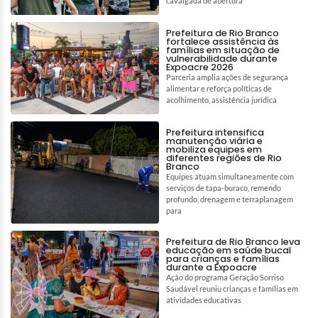
cavalgada de abertura
Prefeitura de Rio Branco
fortalece assistência às
famílias em situação de
vulnerabilidade durante
Expoacre 2026
Parceria amplia ações de segurança
alimentar e reforça políticas de
acolhimento, assistência jurídica
Prefeitura intensifica
manutenção viária e
mobiliza equipes em
diferentes regiões de Rio
Branco
Equipes atuam simultaneamente com
serviços de tapa-buraco, remendo
profundo, drenagem e terraplanagem
para
Prefeitura de Rio Branco leva
educação em saúde bucal
para crianças e famílias
durante a Expoacre
Ação do programa Geração Sorriso
Saudável reuniu crianças e famílias em
atividades educativas