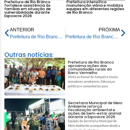
Prefeitura de Rio Branco
Prefeitura intensifica
fortalece assistência às
manutenção viária e mobiliza
famílias em situação de
equipes em diferentes regiões
vulnerabilidade durante
de Rio Branco
Expoacre 2026
ANTERIOR
PRÓXIMA
Prefeitura de Rio Branco autoriza aumento salarial de 20% para trabalhadores da Emurb
Prefeitura de Rio Branco realiza obra de contenção na rua Joaquim Macedo beneficiando mais de 16 bairros
Outras notícias:
Prefeitura de Rio Branco
aproxima ações das
comunidades rurais do
Barro Vermelho
Visita ao Ramal do Junqueira reuniu
moradores, produtores, lideranças
políticas e comunitárias para
Secretaria Municipal de Meio
Ambiente reforça
fiscalização ambiental e
ações de bem-estar animal
durante a Expoacre 2026
Equipes da Secretaria Municipal de
Meio Ambiente acompanham desde a