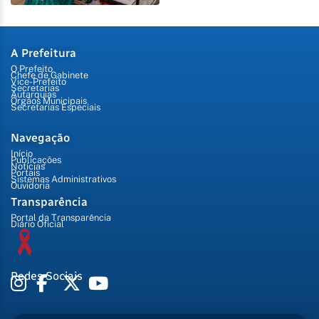
A Prefeitura
O Prefeito
Chefe de Gabinete
Vice-Prefeito
Secretarias
Autarquias
Órgãos Municipais
Secretarias Especiais
Navegação
Início
Publicações
Notícias
Portais
Sistemas Administrativos
Ouvidoria
Transparência
Portal da Transparência
Diário Oficial
Redes Sociais