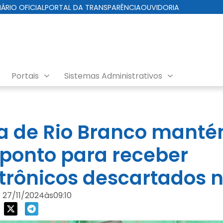
IÁRIO OFICIAL
PORTAL DA TRANSPARÊNCIA
OUVIDORIA
Portais
Sistemas Administrativos
ra de Rio Branco manté
ponto para receber
etrônicos descartados n
27/11/2024
às
09:10