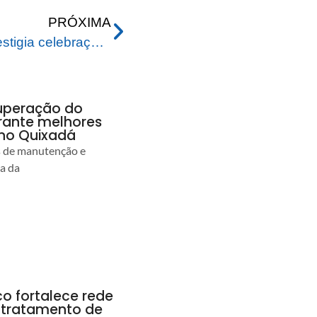
PRÓXIMA
Prefeito de Rio Branco prestigia celebração de classificação nacional conquistada por concessionaria no Acre
uperação do
rante melhores
no Quixadá
s de manutenção e
ia da
co fortalece rede
r tratamento de