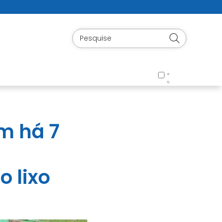
m há 7
o lixo