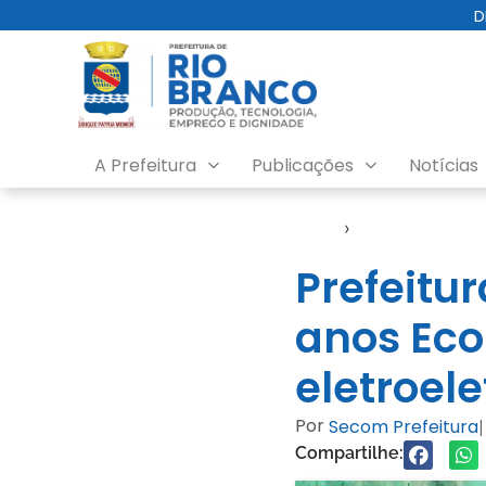
D
A Prefeitura
Publicações
Notícias
Início
›
Notícias
Prefeitu
anos Eco
eletroel
Por
Secom Prefeitura
|
Compartilhe: