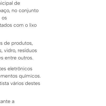
icipal de
aço, no conjunto
 os
tados com o lixo
os de produtos,
 vidro, resíduos
s entre outros.
es eletrônicos
lementos químicos.
ista vários destes
tante a