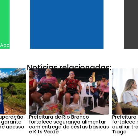
sApp
Notícias relacionadas:
cuperação
Prefeitura de Rio Branco
Prefeitura
 garante
fortalece segurança alimentar
fortalece
de acesso
com entrega de cestas básicas
auxiliar t
e Kits Verde
Tiago