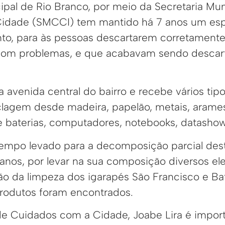
ipal de Rio Branco, por meio da Secretaria Mun
idade (SMCCI) tem mantido há 7 anos um esp
to, para às pessoas descartarem corretamente
 com problemas, e que acabavam sendo descar
 avenida central do bairro e recebe vários tip
clagem desde madeira, papelão, metais, arames,
s e baterias, computadores, notebooks, datashow
empo levado para a decomposição parcial dest
 anos, por levar na sua composição diversos e
ão da limpeza dos igarapés São Francisco e Bat
rodutos foram encontrados.
 de Cuidados com a Cidade, Joabe Lira é impor