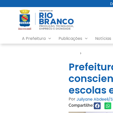
D
A Prefeitura
Publicações
Notícias
Início
›
Notícias
Prefeitur
conscien
escolas 
Por
Juilyane Abdeeli
Compartilhe: