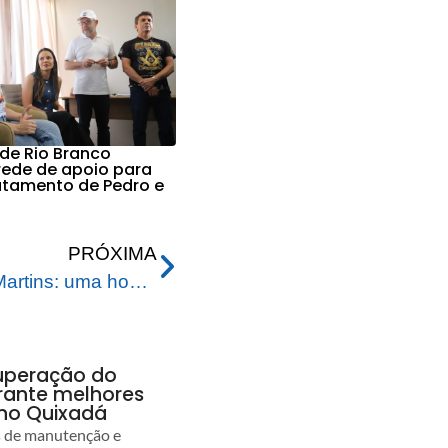
 de Rio Branco
 rede de apoio para
ratamento de Pedro e
PRÓXIMA
Viaduto na Estrada Dias Martins: uma homenagem ao Agronegócio e à riqueza da Amazônia
uperação do
rante melhores
no Quixadá
s de manutenção e