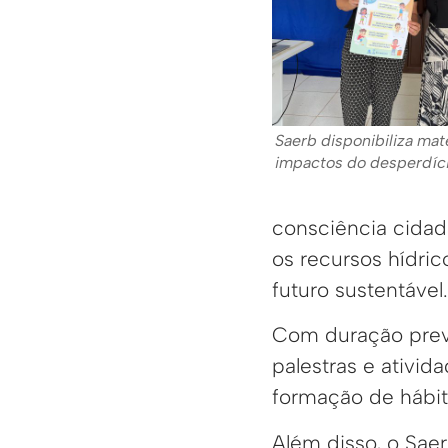
Saerb disponibiliza mat
impactos do desperdíc
consciência cidadã
os recursos hídri
futuro sustentável.
Com duração previ
palestras e ativid
formação de hábito
Além disso, o Sae