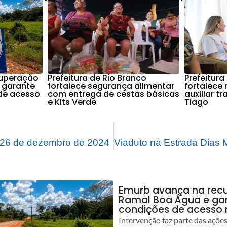
cuperação
Prefeitura de Rio Branco
Prefeitura
 garante
fortalece segurança alimentar
fortalece
de acesso
com entrega de cestas básicas
auxiliar t
e Kits Verde
Tiago
26 de dezembro de 2024
Emurb avança na rec
Ramal Boa Água e ga
condições de acesso 
Intervenção faz parte das açõe