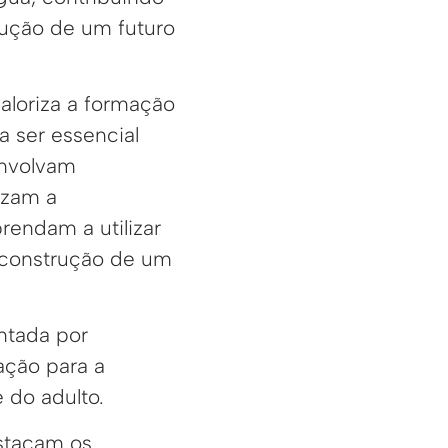
rução de um futuro
aloriza a formação
a ser essencial
envolvam
izam a
rendam a utilizar
a construção de um
ntada por
ação para a
 do adulto.
estacam os