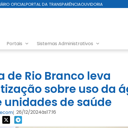
IÁRIO OFICIAL
PORTAL DA TRANSPARÊNCIA
OUVIDORIA
Portais
Sistemas Administrativos
a de Rio Branco leva
tização sobre uso da 
e unidades de saúde
26/12/2024
às
17:16
/Secom
|