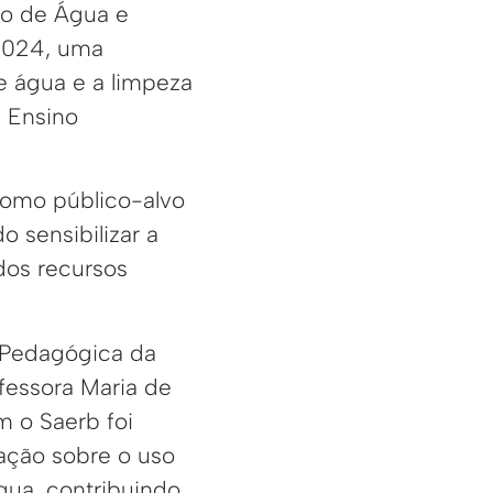
ço de Água e
 2024, uma
e água e a limpeza
 Ensino
 como público-alvo
 sensibilizar a
dos recursos
 Pedagógica da
fessora Maria de
m o Saerb foi
ação sobre o uso
gua, contribuindo