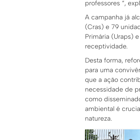
professores “, expl
A campanha já alc
(Cras) e 79 unida
Primária (Uraps) 
receptividade.
Desta forma, refo
para uma convivê
que a ação contri
necessidade de pr
como disseminador
ambiental é crucia
natureza.