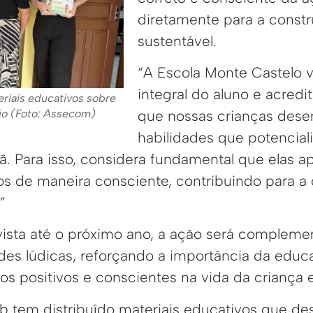
diretamente para a const
sustentável.
“A Escola Monte Castelo v
integral do aluno e acredit
eriais educativos sobre
que nossas crianças des
io (Foto: Assecom)
habilidades que potencial
. Para isso, considera fundamental que elas ap
cos de maneira consciente, contribuindo para 
”
sta até o próximo ano, a ação será compleme
ades lúdicas, reforçando a importância da educ
s positivos e conscientes na vida da criança e
rb tem distribuído materiais educativos que d