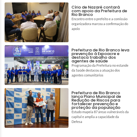
Círio de Nazaré contará
com apoio da Prefeitura de
Rio Branco
Encontro entre o prefeito e a comissão
organizadora marcou a confirmação do
apoio
Prefeitura de Rio Branco leva
prevenção à Expoacre e
destaca trabalho dos
agentes de saúde
Programação da Prefeitura no estande
da Saúde destacou a atuação dos
agentes comunitários
Prefeitura de Rio Branco
lança Plano Municipal de
Redução de Riscos para
fortalecer prevenção e
proteção da população
Estudo mapeia 87 áreas vulneráveis da
capital e amplia a capacidade da
Defesa