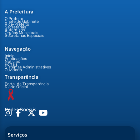
A Prefeitura
O Prefeito
Chefe de Gabinete
Vice-Prefeito
Secretarias
Autarquias
Órgãos Municipais
Secretarias Especiais
Navegação
Início
Publicações
Notícias
Portais
Sistemas Administrativos
Ouvidoria
Transparência
Portal da Transparência
Diário Oficial
Redes Sociais
Serviços