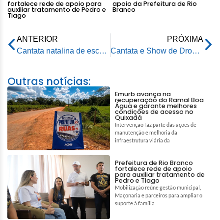
fortalece rede de apoio para
apoio da Prefeitura de Rio
auxiliar tratamento de Pedro e
Branco
Tiago
ANTERIOR
PRÓXIMA
Cantata natalina de escolas municipais emociona público na Praça da Revolução
Cantata e Show de Drones inéditos na Região Norte marcam celebração natalina e emocionam público em Rio Branco
Outras notícias:
Emurb avança na
recuperação do Ramal Boa
Água e garante melhores
condições de acesso no
Quixadá
Intervenção faz parte das ações de
manutenção e melhoria da
infraestrutura viária da
Prefeitura de Rio Branco
fortalece rede de apoio
para auxiliar tratamento de
Pedro e Tiago
Mobilização reúne gestão municipal,
Maçonaria e parceiros para ampliar o
suporte à família