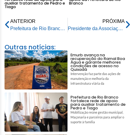
auxiliar tratamento de Pedro e
Branco
Tiago
ANTERIOR
PRÓXIMA
Prefeitura de Rio Branco recebe alimentos da agricultura familiar destinados ao Restaurante Popular
Presidente da Associação dos Municípios do Acre visita nova sede da Prefeitura do Bujari
Outras notícias:
Emurb avança na
recuperação do Ramal Boa
Água e garante melhores
condições de acesso no
Quixadá
Intervenção faz parte das ações de
manutenção e melhoria da
infraestrutura viária da
Prefeitura de Rio Branco
fortalece rede de apoio
para auxiliar tratamento de
Pedro e Tiago
Mobilização reúne gestão municipal,
Maçonaria e parceiros para ampliar o
suporte à família