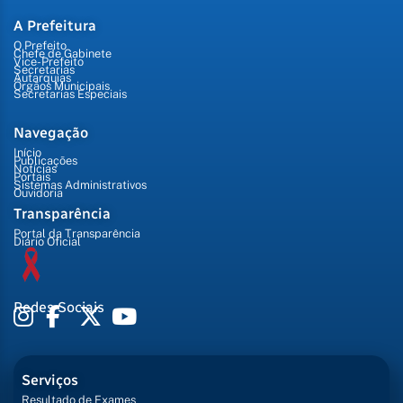
A Prefeitura
O Prefeito
Chefe de Gabinete
Vice-Prefeito
Secretarias
Autarquias
Órgãos Municipais
Secretarias Especiais
Navegação
Início
Publicações
Notícias
Portais
Sistemas Administrativos
Ouvidoria
Transparência
Portal da Transparência
Diário Oficial
Redes Sociais
Serviços
Resultado de Exames