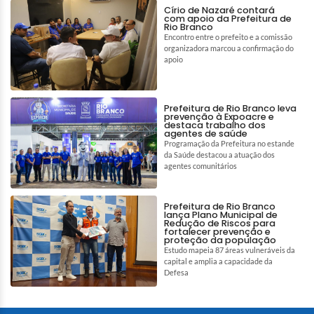
Círio de Nazaré contará
com apoio da Prefeitura de
Rio Branco
Encontro entre o prefeito e a comissão
organizadora marcou a confirmação do
apoio
Prefeitura de Rio Branco leva
prevenção à Expoacre e
destaca trabalho dos
agentes de saúde
Programação da Prefeitura no estande
da Saúde destacou a atuação dos
agentes comunitários
Prefeitura de Rio Branco
lança Plano Municipal de
Redução de Riscos para
fortalecer prevenção e
proteção da população
Estudo mapeia 87 áreas vulneráveis da
capital e amplia a capacidade da
Defesa