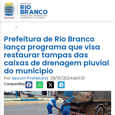
Início
›
Notícias
Prefeitura de Rio Branco
lança programa que visa
restaurar tampas das
caixas de drenagem pluvial
do município
Por
Secom Prefeitura
29/01/2024
às
11:10
|
Compartilhe: