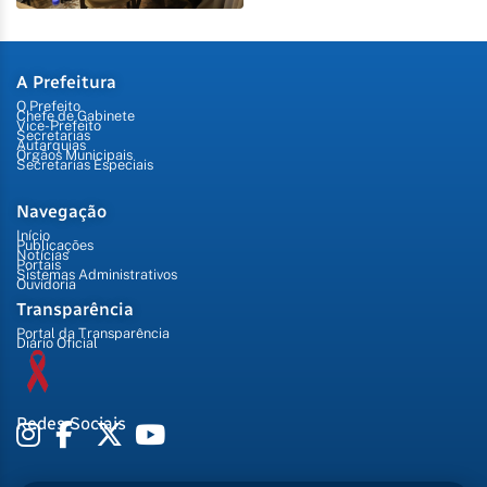
A Prefeitura
O Prefeito
Chefe de Gabinete
Vice-Prefeito
Secretarias
Autarquias
Órgãos Municipais
Secretarias Especiais
Navegação
Início
Publicações
Notícias
Portais
Sistemas Administrativos
Ouvidoria
Transparência
Portal da Transparência
Diário Oficial
Redes Sociais