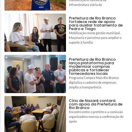
infraestrutura viária da
Prefeitura de Rio Branco
fortalece rede de apoio
para auxiliar tratamento de
Pedro e Tiago
Mobilização reúne gestão municipal,
Maçonaria e parceiros para ampliar o
suporte à família
Prefeitura de Rio Branco
lança plataforma para
modernizar compras
públicas e fortalecer
fornecedores locais
Programa Compra Mais Rio Branco
digitaliza o cadastro de empresas,
amplia a transparência
Círio de Nazaré contará
com apoio da Prefeitura de
Rio Branco
Encontro entre o prefeito e a comissão
organizadora marcou a confirmação do
apoio