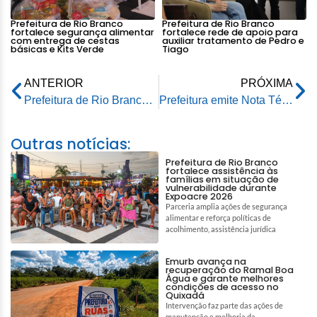
Prefeitura de Rio Branco
Prefeitura de Rio Branco
fortalece segurança alimentar
fortalece rede de apoio para
com entrega de cestas
auxiliar tratamento de Pedro e
básicas e Kits Verde
Tiago
ANTERIOR
PRÓXIMA
Prefeitura de Rio Branco alinha ações para garantir segurança, organização e inclusão no Carnaval Rio Branco Folia, Tradição e Alegria
Prefeitura emite Nota Técnica sobre fluxo viário e interdições de vias durante o Carnaval 2026
Outras notícias:
Prefeitura de Rio Branco
fortalece assistência às
famílias em situação de
vulnerabilidade durante
Expoacre 2026
Parceria amplia ações de segurança
alimentar e reforça políticas de
acolhimento, assistência jurídica
Emurb avança na
recuperação do Ramal Boa
Água e garante melhores
condições de acesso no
Quixadá
Intervenção faz parte das ações de
manutenção e melhoria da