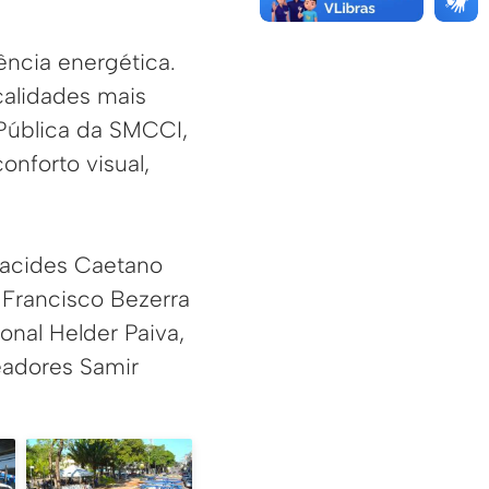
ncia energética.
calidades mais
 Pública da SMCCI,
nforto visual,
racides Caetano
Francisco Bezerra
onal Helder Paiva,
readores Samir