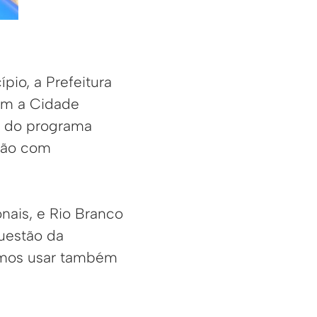
io, a Prefeitura
com a Cidade
o do programa
ação com
onais, e Rio Branco
uestão da
remos usar também