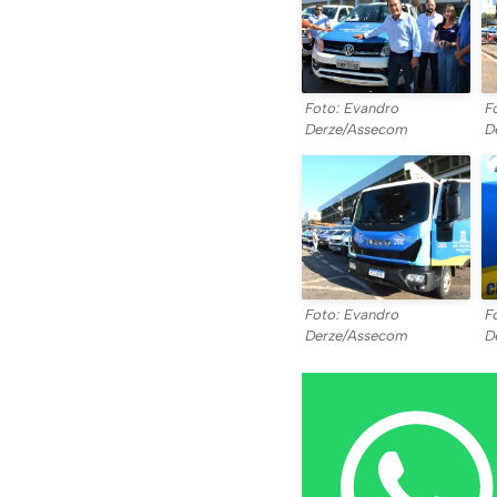
Foto: Evandro
F
Derze/Assecom
D
Foto: Evandro
F
Derze/Assecom
D