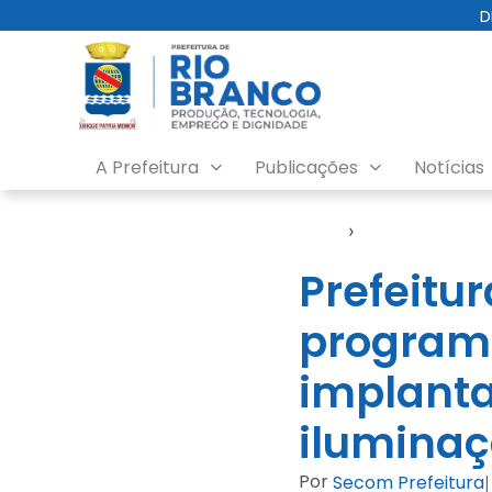
D
A Prefeitura
Publicações
Notícias
Início
›
Notícias
Prefeitu
program
implanta
iluminaç
Por
Secom Prefeitura
|