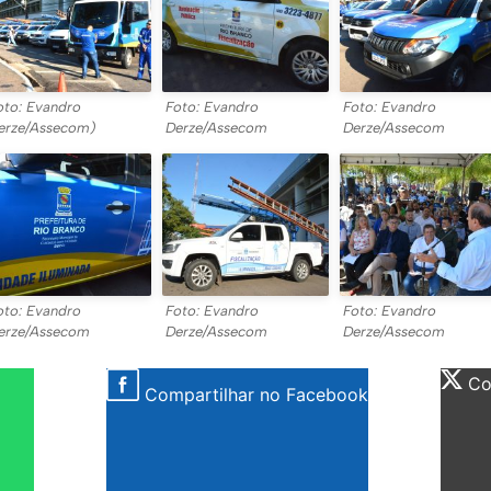
oto: Evandro
Foto: Evandro
Foto: Evandro
erze/Assecom)
Derze/Assecom
Derze/Assecom
oto: Evandro
Foto: Evandro
Foto: Evandro
erze/Assecom
Derze/Assecom
Derze/Assecom
Com
Compartilhar no Facebook