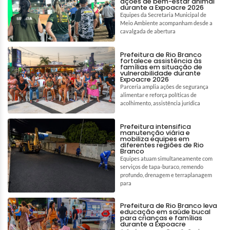
ações de bem-estar animal
durante a Expoacre 2026
Equipes da Secretaria Municipal de
Meio Ambiente acompanham desde a
cavalgada de abertura
Prefeitura de Rio Branco
fortalece assistência às
famílias em situação de
vulnerabilidade durante
Expoacre 2026
Parceria amplia ações de segurança
alimentar e reforça políticas de
acolhimento, assistência jurídica
Prefeitura intensifica
manutenção viária e
mobiliza equipes em
diferentes regiões de Rio
Branco
Equipes atuam simultaneamente com
serviços de tapa-buraco, remendo
profundo, drenagem e terraplanagem
para
Prefeitura de Rio Branco leva
educação em saúde bucal
para crianças e famílias
durante a Expoacre