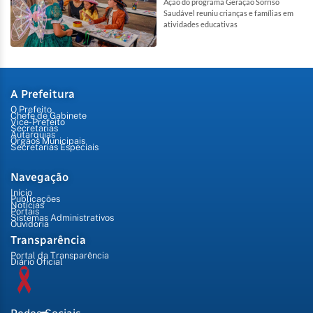
Ação do programa Geração Sorriso
Saudável reuniu crianças e famílias em
atividades educativas
A Prefeitura
O Prefeito
Chefe de Gabinete
Vice-Prefeito
Secretarias
Autarquias
Órgãos Municipais
Secretarias Especiais
Navegação
Início
Publicações
Notícias
Portais
Sistemas Administrativos
Ouvidoria
Transparência
Portal da Transparência
Diário Oficial