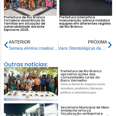
Prefeitura de Rio Branco
Prefeitura intensifica
fortalece assistência às
manutenção viária e mobiliza
famílias em situação de
equipes em diferentes regiões
vulnerabilidade durante
de Rio Branco
Expoacre 2026
ANTERIOR
PRÓXIMA
Semeia elimina criadouros do mosquito da dengue no Horto Florestal
Vans Odontológicas da Prefeitura seguem com atendimentos na regional da Conquista
Outras notícias:
Prefeitura de Rio Branco
aproxima ações das
comunidades rurais do
Barro Vermelho
Visita ao Ramal do Junqueira reuniu
moradores, produtores, lideranças
políticas e comunitárias para
Secretaria Municipal de Meio
Ambiente reforça
fiscalização ambiental e