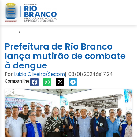
Início
›
Notícias
Prefeitura de Rio Branco
lança mutirão de combate
à dengue
Por
Luizio Oliveira/Secom
03/01/2024
às
17:24
|
Compartilhe: