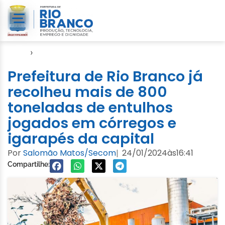
Início
›
Notícias
Prefeitura de Rio Branco já
recolheu mais de 800
toneladas de entulhos
jogados em córregos e
igarapés da capital
Por
Salomão Matos/Secom
24/01/2024
às
16:41
|
Compartilhe: