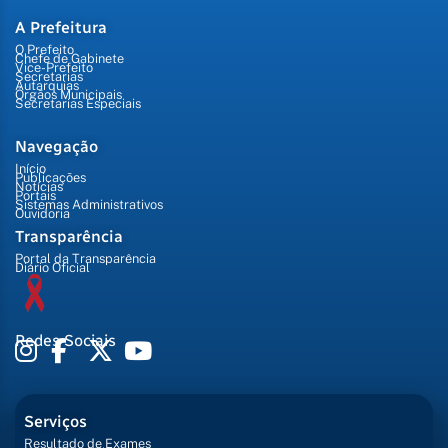
A Prefeitura
O Prefeito
Chefe de Gabinete
Vice-Prefeito
Secretarias
Autarquias
Órgãos Municipais
Secretarias Especiais
Navegação
Início
Publicações
Notícias
Portais
Sistemas Administrativos
Ouvidoria
Transparência
Portal da Transparência
Diário Oficial
Redes Sociais
Serviços
Resultado de Exames