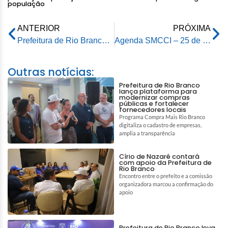
população
ANTERIOR
PRÓXIMA
Prefeitura de Rio Branco já recolheu mais de 800 toneladas de entulhos jogados em córregos e igarapés da capital
Agenda SMCCI – 25 de janeiro de 2024
Outras notícias:
Prefeitura de Rio Branco
lança plataforma para
modernizar compras
públicas e fortalecer
fornecedores locais
Programa Compra Mais Rio Branco
digitaliza o cadastro de empresas,
amplia a transparência
Círio de Nazaré contará
com apoio da Prefeitura de
Rio Branco
Encontro entre o prefeito e a comissão
organizadora marcou a confirmação do
apoio
Prefeitura de Rio Branco leva