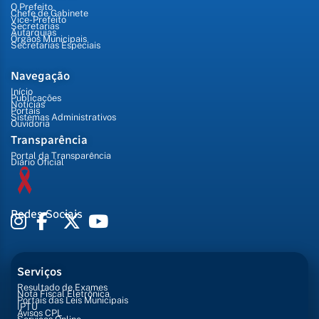
O Prefeito
Chefe de Gabinete
Vice-Prefeito
Secretarias
Autarquias
Órgãos Municipais
Secretarias Especiais
Navegação
Início
Publicações
Notícias
Portais
Sistemas Administrativos
Ouvidoria
Transparência
Portal da Transparência
Diário Oficial
Redes Sociais
Serviços
Resultado de Exames
Nota Fiscal Eletrônica
Portais das Leis Municipais
IPTU
Avisos CPL