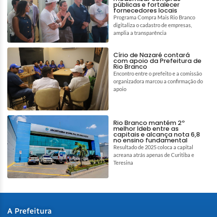
públicas e fortalecer
fornecedores locais
Programa Compra Mais Rio Branco
digitaliza o cadastro de empresas,
amplia a transparência
Círio de Nazaré contará
com apoio da Prefeitura de
Rio Branco
Encontro entre o prefeito e a comissão
organizadora marcou a confirmação do
apoio
Rio Branco mantém 2º
melhor Ideb entre as
capitais e alcança nota 6,8
no ensino fundamental
Resultado de 2025 coloca a capital
acreana atrás apenas de Curitiba e
Teresina
A Prefeitura