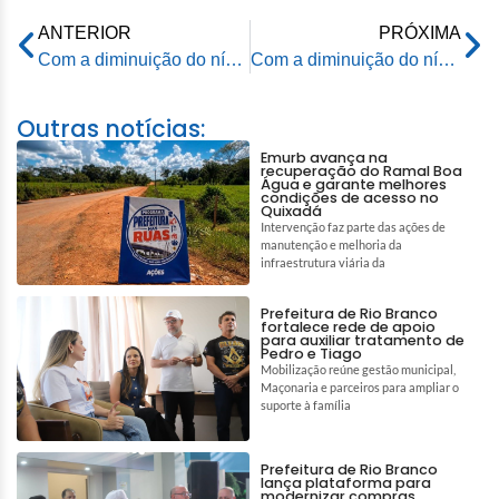
ANTERIOR
PRÓXIMA
Com a diminuição do nível do Rio Acre, prefeitura libera ponte Coronel Sebastião Dantas
Com a diminuição do nível do Rio Acre, prefeitura libera ponte Coronel Sebastião Dantas
Outras notícias:
Emurb avança na
recuperação do Ramal Boa
Água e garante melhores
condições de acesso no
Quixadá
Intervenção faz parte das ações de
manutenção e melhoria da
infraestrutura viária da
Prefeitura de Rio Branco
fortalece rede de apoio
para auxiliar tratamento de
Pedro e Tiago
Mobilização reúne gestão municipal,
Maçonaria e parceiros para ampliar o
suporte à família
Prefeitura de Rio Branco
lança plataforma para
modernizar compras