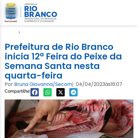
Início
›
Agricultura Familiar
Prefeitura de Rio Branco
inicia 12ª Feira do Peixe da
Semana Santa nesta
quarta-feira
Por
Bruna Giovanna/Secom
04/04/2023
às
16:07
|
Compartilhe: