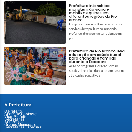
Prefeitura intensifica
manutenção viária e
mobiliza equipes em
diferentes regiões de Rio
Branco
Equipes atuam simultaneamente com
serviços de tapa-buraco, remendo
profundo, drenagem e terraplanagem
para
Prefeitura de Rio Branco leva
educação em saúde bucal
para crianças e famílias
durante a Expoacre
Ação do programa Geração Sorriso
Saudável reuniu crianças e famílias em
atividades educativas
A Prefeitura
O Prefeito
Chefe de Gabinete
Vice-Prefeito
Secretarias
Autarquias
Órgãos Municipais
Secretarias Especiais