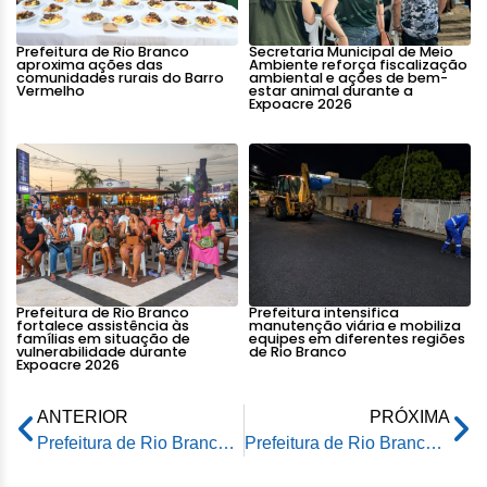
Prefeitura de Rio Branco
Secretaria Municipal de Meio
aproxima ações das
Ambiente reforça fiscalização
comunidades rurais do Barro
ambiental e ações de bem-
Vermelho
estar animal durante a
Expoacre 2026
Prefeitura de Rio Branco
Prefeitura intensifica
fortalece assistência às
manutenção viária e mobiliza
famílias em situação de
equipes em diferentes regiões
vulnerabilidade durante
de Rio Branco
Expoacre 2026
ANTERIOR
PRÓXIMA
Prefeitura de Rio Branco entrega micro-ônibus para a Secretaria Municipal de Assistência Social e Direitos Humanos
Prefeitura de Rio Branco promove debate em alusão ao Dia da Consciência Negra