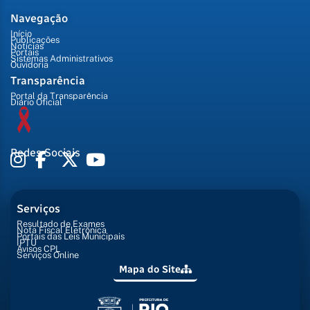
Navegação
Início
Publicações
Notícias
Portais
Sistemas Administrativos
Ouvidoria
Transparência
Portal da Transparência
Diário Oficial
Redes Sociais
Serviços
Resultado de Exames
Nota Fiscal Eletrônica
Portais das Leis Municipais
IPTU
Avisos CPL
Serviços Online
Mapa do Site