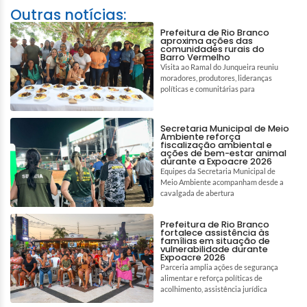
Outras notícias:
Prefeitura de Rio Branco
aproxima ações das
comunidades rurais do
Barro Vermelho
Visita ao Ramal do Junqueira reuniu
moradores, produtores, lideranças
políticas e comunitárias para
Secretaria Municipal de Meio
Ambiente reforça
fiscalização ambiental e
ações de bem-estar animal
durante a Expoacre 2026
Equipes da Secretaria Municipal de
Meio Ambiente acompanham desde a
cavalgada de abertura
Prefeitura de Rio Branco
fortalece assistência às
famílias em situação de
vulnerabilidade durante
Expoacre 2026
Parceria amplia ações de segurança
alimentar e reforça políticas de
acolhimento, assistência jurídica