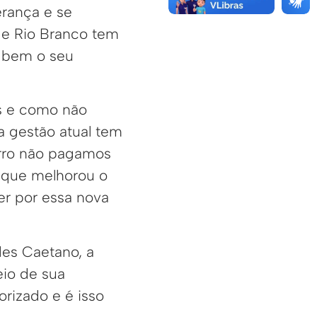
erança e se
 de Rio Branco tem
 bem o seu
es e como não
a gestão atual tem
arro não pagamos
 que melhorou o
er por essa nova
des Caetano, a
eio de sua
orizado e é isso