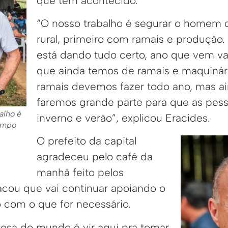
que tem acontecido.
“O nosso trabalho é segurar o homem
rural, primeiro com ramais e produção
está dando tudo certo, ano que vem va
que ainda temos de ramais e maquinári
ramais devemos fazer todo ano, mas a
faremos grande parte para que as pe
alho é
inverno e verão”, explicou Eracides.
ampo
O prefeito da capital
agradeceu pelo café da
manhã feito pelos
cou que vai continuar apoiando o
om o que for necessário.
tosa do mundo é vir aqui pra tomar