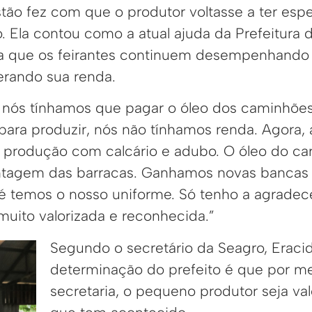
stão fez com que o produtor voltasse a ter esp
o. Ela contou como a atual ajuda da Prefeitura
ara que os feirantes continuem desempenhando
gerando sua renda.
, nós tínhamos que pagar o óleo dos caminhõ
para produzir, nós não tínhamos renda. Agora, 
 produção com calcário e adubo. O óleo do c
tagem das barracas. Ganhamos novas bancas
té temos o nosso uniforme. Só tenho a agradec
muito valorizada e reconhecida.”
Segundo o secretário da Seagro, Eraci
determinação do prefeito é que por m
secretaria, o pequeno produtor seja val