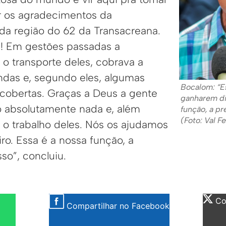
r os agradecimentos da
a região do 62 da Transacreana.
! Em gestões passadas a
 o transporte deles, cobrava a
das e, segundo eles, algumas
Bocalom: “E
cobertas. Graças a Deus a gente
ganharem di
 absolutamente nada e, além
função, a pr
(Foto: Val 
s o trabalho deles. Nós os ajudamos
ro. Essa é a nossa função, a
sso”, concluiu.
Com
Compartilhar no Facebook