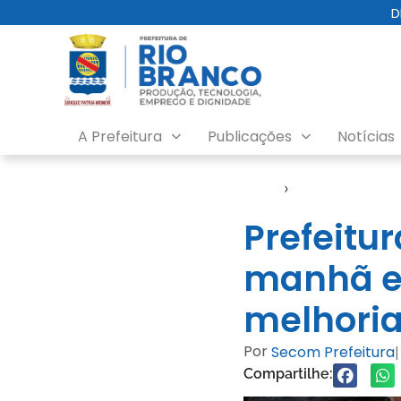
D
A Prefeitura
Publicações
Notícias
Início
›
Notícias
Prefeitu
manhã e
melhoria
Por
Secom Prefeitura
|
Compartilhe: