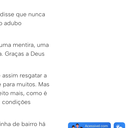
 disse que nunca
 o adubo
 uma mentira, uma
a. Graças a Deus
 assim resgatar a
e para muitos. Mas
eito mais, como é
s condições
rinha de bairro há