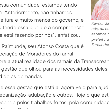
nossa comunidade, estamos tendo
ra. Anteriormente, não tínhamos
eitura e muito menos do governo, e
Raimunda:
s tendo essa ajuda e a compreensão
nós, da n
estamos t
 está fazendo por nós”, enfatizou.
prefeitura
Fernande
 Raimunda, seu Afonso Costa que é
ociação de Moradores do ramal
bre a atual realidade dos ramais da Transacrea
ra gestão que olhou para as necessidades deles
dido as demandas.
e essa gestão que está aí agora veio para aju
ecanização, adubação e outros. Hoje o que es
decendo pelos trabalhos feitos, pela comunidad