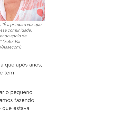
 “É a primeira vez que
ossa comunidade,
endo apoio de
” (Foto: Val
s/Assecom)
na que após anos,
 e tem
dar o pequeno
tamos fazendo
e que estava