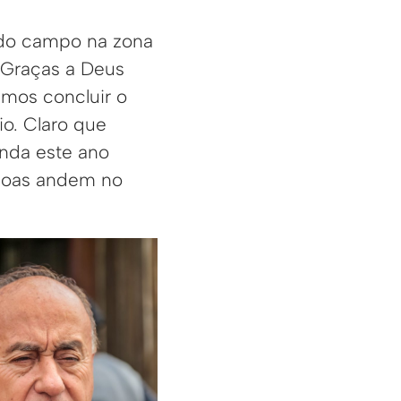
 do campo na zona
. Graças a Deus
mos concluir o
o. Claro que
inda este ano
ssoas andem no