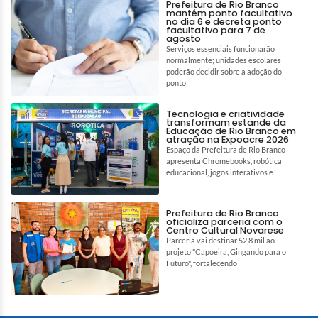
Prefeitura de Rio Branco
mantém ponto facultativo
no dia 6 e decreta ponto
facultativo para 7 de
agosto
Serviços essenciais funcionarão
normalmente; unidades escolares
poderão decidir sobre a adoção do
ponto
Tecnologia e criatividade
transformam estande da
Educação de Rio Branco em
atração na Expoacre 2026
Espaço da Prefeitura de Rio Branco
apresenta Chromebooks, robótica
educacional, jogos interativos e
Prefeitura de Rio Branco
oficializa parceria com o
Centro Cultural Novarese
Parceria vai destinar 52,8 mil ao
projeto "Capoeira, Gingando para o
Futuro", fortalecendo