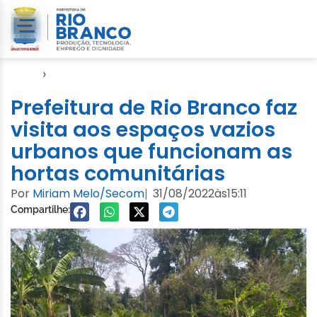
Início
›
Notícias
Prefeitura de Rio Branco faz
visita aos espaços vazios
urbanos que funcionam as
hortas comunitárias
Por
Miriam Melo/Secom
31/08/2022
às
15:11
|
Compartilhe: