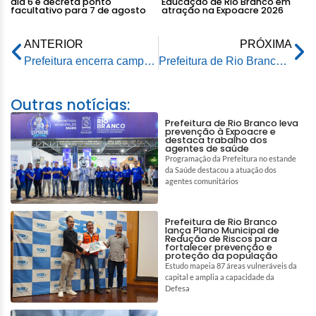
dia 6 e decreta ponto
Educação de Rio Branco em
facultativo para 7 de agosto
atração na Expoacre 2026
ANTERIOR
PRÓXIMA
Prefeitura encerra campanha Agosto Lilás enfatizando a importância e a conscientização da denúncia
Prefeitura de Rio Branco e Instituto Áquila fazem balanço da gestão referente ao mês de agosto
Outras notícias:
Prefeitura de Rio Branco leva
prevenção à Expoacre e
destaca trabalho dos
agentes de saúde
Programação da Prefeitura no estande
da Saúde destacou a atuação dos
agentes comunitários
Prefeitura de Rio Branco
lança Plano Municipal de
Redução de Riscos para
fortalecer prevenção e
proteção da população
Estudo mapeia 87 áreas vulneráveis da
capital e amplia a capacidade da
Defesa