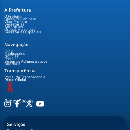
A Prefeitura
O Prefeito
Chefe de Gabinete
Vice-Prefeito
Secretarias
Autarquias
Órgãos Municipais
Secretarias Especiais
Navegação
Início
Publicações
Notícias
Portais
Sistemas Administrativos
Ouvidoria
Transparência
Portal da Transparência
Diário Oficial
Redes Sociais
Serviços