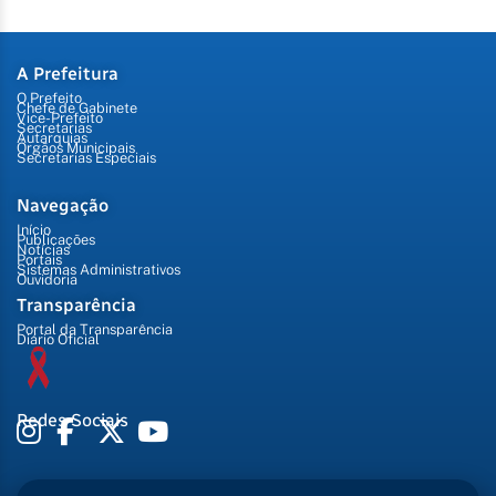
A Prefeitura
O Prefeito
Chefe de Gabinete
Vice-Prefeito
Secretarias
Autarquias
Órgãos Municipais
Secretarias Especiais
Navegação
Início
Publicações
Notícias
Portais
Sistemas Administrativos
Ouvidoria
Transparência
Portal da Transparência
Diário Oficial
Redes Sociais