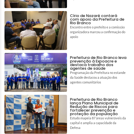
Círio de Nazaré contará
com apoio da Prefeitura de
Rio Branco
Encontro entre o prefeito e a comissão
organizadora marcou a confirmação do
apoio
Prefeitura de Rio Branco leva
prevenção à Expoacre e
destaca trabalho dos
agentes de saúde
Programação da Prefeitura no estande
da Saúde destacou a atuação dos
agentes comunitários
Prefeitura de Rio Branco
lança Plano Municipal de
Redução de Riscos para
fortalecer prevenção e
proteção da população
Estudo mapeia 87 áreas vulneráveis da
capital e amplia a capacidade da
Defesa