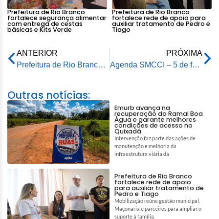
Prefeitura de Rio Branco
Prefeitura de Rio Branco
fortalece segurança alimentar
fortalece rede de apoio para
com entrega de cestas
auxiliar tratamento de Pedro e
básicas e Kits Verde
Tiago
ANTERIOR
PRÓXIMA
Prefeitura de Rio Branco entrega premiação aos vencedores do Concurso de Fotografias
Agenda SMCCI – 5 de fevereiro de 2025
Outras notícias:
Emurb avança na
recuperação do Ramal Boa
Água e garante melhores
condições de acesso no
Quixadá
Intervenção faz parte das ações de
manutenção e melhoria da
infraestrutura viária da
Prefeitura de Rio Branco
fortalece rede de apoio
para auxiliar tratamento de
Pedro e Tiago
Mobilização reúne gestão municipal,
Maçonaria e parceiros para ampliar o
suporte à família