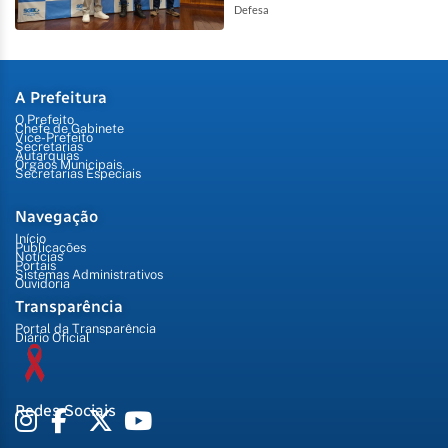
Defesa
A Prefeitura
O Prefeito
Chefe de Gabinete
Vice-Prefeito
Secretarias
Autarquias
Órgãos Municipais
Secretarias Especiais
Navegação
Início
Publicações
Notícias
Portais
Sistemas Administrativos
Ouvidoria
Transparência
Portal da Transparência
Diário Oficial
Redes Sociais