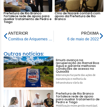
Prefeitura de Rio Branco
Círio de Nazaré contará com
fortalece rede de apoio para
apoio da Prefeitura de Rio
auxiliar tratamento de Pedro e
Branco
Tiago
ANTERIOR
PRÓXIMA
Comitiva de Ariquemes visita a Granja Bela Flor em Epitaciolândia
6 de maio de 2022
Outras notícias:
Emurb avança na
recuperação do Ramal Boa
Água e garante melhores
condições de acesso no
Quixadá
Intervenção faz parte das ações de
manutenção e melhoria da
infraestrutura viária da
Prefeitura de Rio Branco
fortalece rede de apoio
para auxiliar tratamento de
Pedro e Tiago
Mobilização reúne gestão municipal,