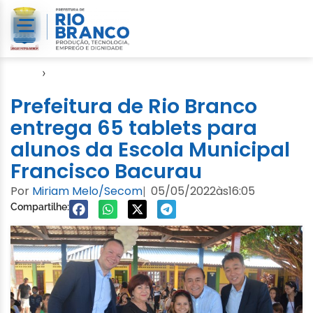
Início
›
Educação
Prefeitura de Rio Branco
entrega 65 tablets para
alunos da Escola Municipal
Francisco Bacurau
Por
Miriam Melo/Secom
05/05/2022
às
16:05
|
Compartilhe: