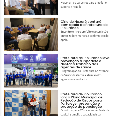
Maçonaria e parceiros para ampliar o
suporte à família
Círio de Nazaré contará
com apoio da Prefeitura de
Rio Branco
Encontro entre o prefeito e a comissão
organizadora marcou a confirmação do
apoio
Prefeitura de Rio Branco leva
prevenção à Expoacre e
destaca trabalho dos
agentes de saúde
Programação da Prefeitura no estande
da Saúde destacou a atuação dos
agentes comunitários
Prefeitura de Rio Branco
lança Plano Municipal de
Redução de Riscos para
fortalecer prevenção e
proteção da população
Estudo mapeia 87 áreas vulneráveis da
capital e amplia a capacidade da