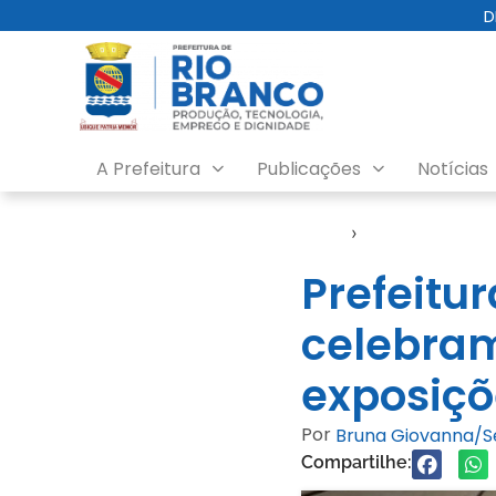
D
A Prefeitura
Publicações
Notícias
Início
›
Cheia 2023
Prefeitur
celebram
exposiçõ
Por
Bruna Giovanna/
Compartilhe: