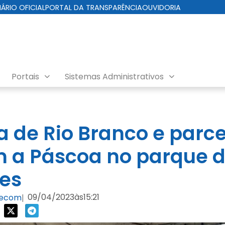
IÁRIO OFICIAL
PORTAL DA TRANSPARÊNCIA
OUVIDORIA
Portais
Sistemas Administrativos
a de Rio Branco e parce
 a Páscoa no parque 
es
09/04/2023
às
15:21
Secom
|