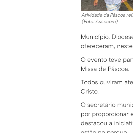
Atividade da Páscoa re
(Foto: Assecom)
Município, Dioces
ofereceram, neste
O evento teve part
Missa de Páscoa.
Todos ouviram ate
Cristo.
O secretário muni
por proporcionar 
destacou a iniciat
estão no parque.