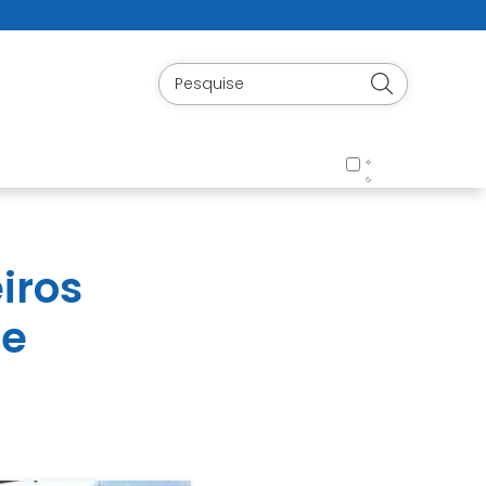
iros
de