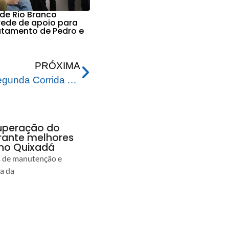
 de Rio Branco
 rede de apoio para
ratamento de Pedro e
PRÓXIMA
Prefeitura é parceira da segunda Corrida Azul em alusão ao Transtorno do Espectro Autista
uperação do
rante melhores
no Quixadá
s de manutenção e
ia da