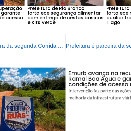
cuperação
Prefeitura de Rio Branco
Prefeitura
 garante
fortalece segurança alimentar
fortalece
de acesso
com entrega de cestas básicas
auxiliar t
e Kits Verde
Tiago
Prefeitura é parceira da segunda Corrida Azul em alusão ao Transtorno do Espectro Autista
Emurb avança na rec
Ramal Boa Água e ga
condições de acesso 
Intervenção faz parte das açõe
melhoria da infraestrutura viár