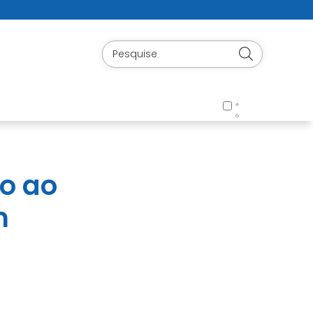
io ao
m