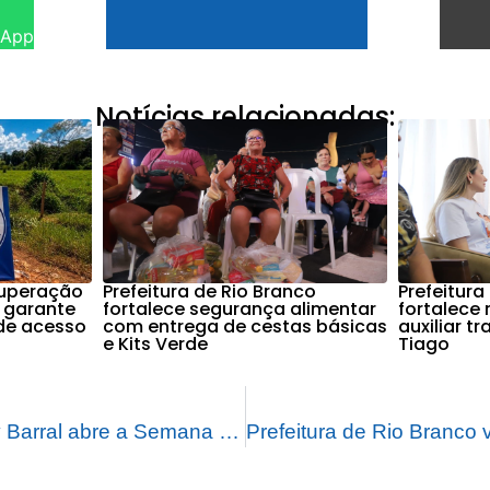
sApp
Notícias relacionadas:
cuperação
Prefeitura de Rio Branco
Prefeitura
 garante
fortalece segurança alimentar
fortalece
de acesso
com entrega de cestas básicas
auxiliar t
e Kits Verde
Tiago
Policlínica Barral y Barral abre a Semana Mundial do Aleitamento Materno em Rio Branco