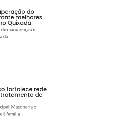
uperação do
rante melhores
no Quixadá
s de manutenção e
ia da
co fortalece rede
r tratamento de
cipal, Maçonaria e
e à família