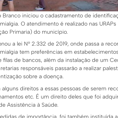
o Branco iniciou o cadastramento de identifica
mialgia. O atendimento é realizado nas URAPs
ção Primaria) do município.
ionou a lei N° 2.332 de 2019, onde passa a rec
mialgia tem preferências em estabelecimento
 filas de bancos, além da instalação de um Ce
retarias responsáveis passarão a realizar pales
ntização sobre a doença.
dá alguns direitos a essas pessoas de serem r
amentos etc. É um direito deles que foi adquiri
de Assistência à Saúde.
didas de importância, foi também instituída 