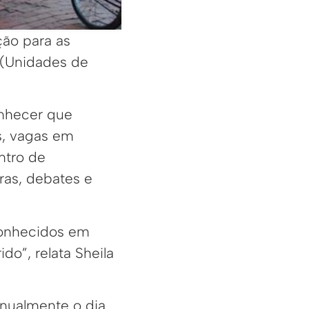
ção para as
 (Unidades de
onhecer que
s, vagas em
ntro de
tras, debates e
econhecidos em
do”, relata Sheila
anualmente o dia