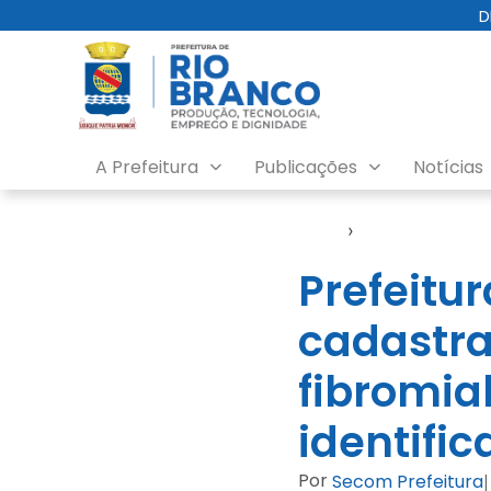
D
A Prefeitura
Publicações
Notícias
Início
›
Notícias
Prefeitur
cadastr
fibromia
identifi
Por
Secom Prefeitura
|