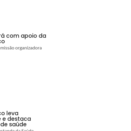
ará com apoio da
co
comissão organizadora
co leva
 e destaca
 de saúde
estande da Saúde