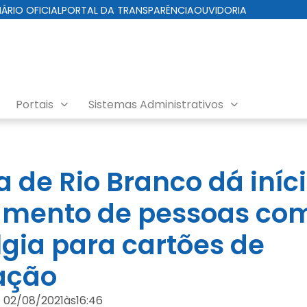
IÁRIO OFICIAL
PORTAL DA TRANSPARÊNCIA
OUVIDORIA
Portais
Sistemas Administrativos
a de Rio Branco dá iníc
amento de pessoas co
lgia para cartões de
cação
02/08/2021
às
16:46