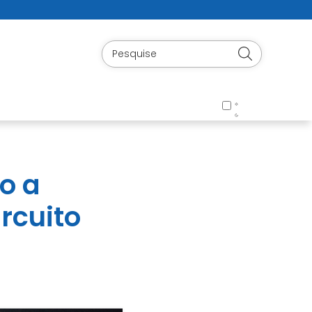
io a
ircuito