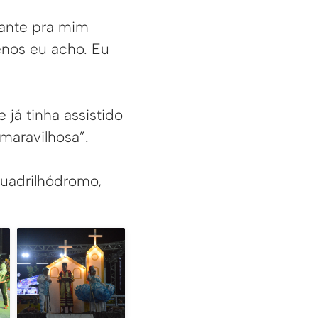
tante pra mim
enos eu acho. Eu
 já tinha assistido
maravilhosa”.
Quadrilhódromo,