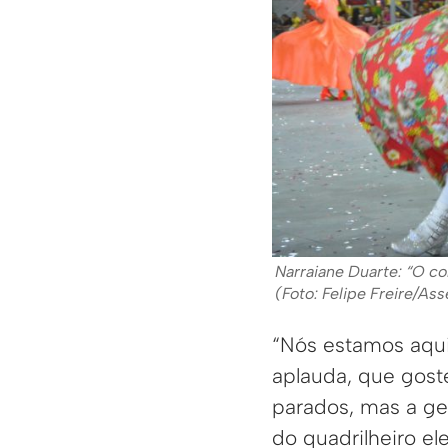
Narraiane Duarte: “O co
(Foto: Felipe Freire/As
“Nós estamos aqui
aplauda, que gost
parados, mas a g
do quadrilheiro el