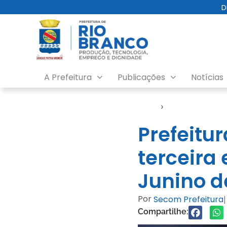
D
A Prefeitura
Publicações
Notícias
Início
›
FGB
Prefeitur
terceira 
Junino d
Por
Secom Prefeitura
|
Compartilhe: