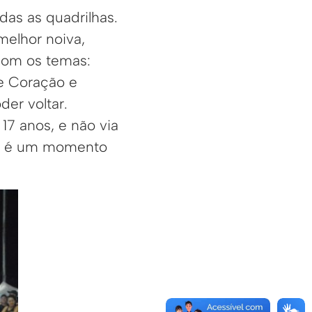
das as quadrilhas.
melhor noiva,
Com os temas:
de Coração e
er voltar.
17 anos, e não via
nto é um momento