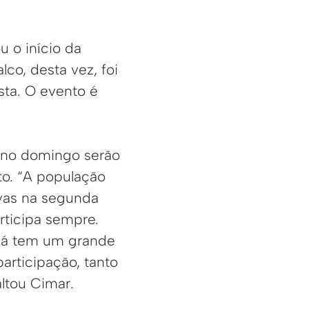
u o início da
lco, desta vez, foi
sta. O evento é
e no domingo serão
to. “A população
ivas na segunda
rticipa sempre.
 já tem um grande
rticipação, tanto
altou Cimar.