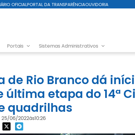
IÁRIO OFICIAL
PORTAL DA TRANSPARÊNCIA
OUVIDORIA
Portais
Sistemas Administrativos
a de Rio Branco dá iníc
e última etapa do 14ª C
e quadrilhas
25/06/2022
às
10:26