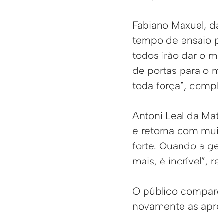
Fabiano Maxuel, da
tempo de ensaio p
todos irão dar o 
de portas para o m
toda força”, comp
Antoni Leal da Ma
e retorna com mui
forte. Quando a ge
mais, é incrível”, r
O público compar
novamente as apr