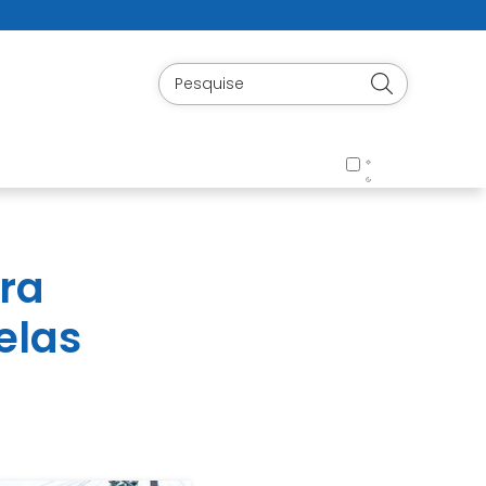
ura
elas