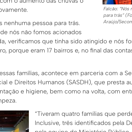
s com o aumento das chuvas o
Falcão: “Nós
novamente.
para trás” (F
Araújo/Seco
s nenhuma pessoa para trás.
 onde nós não fomos acionados
a, verificamos que tinha sido atingido e nós fo
, porque eram 17 bairros e, no final das cont
 essas famílias, acontece em parceria com a Se
ial e Direitos Humanos (SASDH), que presta au
ntação e higiene, bem como na volta, com ent
impeza.
“Tiveram quatro famílias que perd
Inclusive, três identificados pela 
pela equipe do Ministério Público