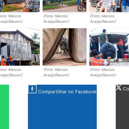
Foto: Marcos
(Foto: Marcos
(Foto: Marcos
raújo/Secom)
Araújo/Secom)
Araújo/Secom)
Foto: Marcos
(Foto: Marcos
(Foto: Marcos
raújo/Secom)
Araújo/Secom)
Araújo/Secom)
Com
Compartilhar no Facebook