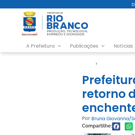
D
A Prefeitura
Publicações
Notícias
Início
›
Defesa Civil
Prefeitu
retorno 
enchente
Por
Bruna Giovanna/
Compartilhe: