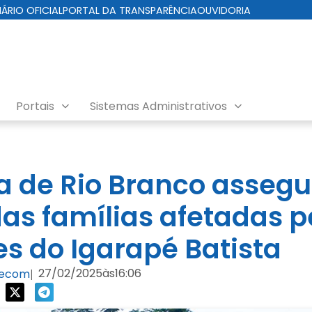
IÁRIO OFICIAL
PORTAL DA TRANSPARÊNCIA
OUVIDORIA
Portais
Sistemas Administrativos
ra de Rio Branco asseg
das famílias afetadas p
s do Igarapé Batista
27/02/2025
às
16:06
Secom
|