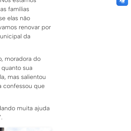
as famílias
se elas não
vamos renovar por
municipal da
o, moradora do
a quanto sua
la, mas salientou
sa confessou que
dando muita ajuda
.