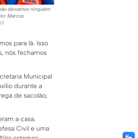
 não deixamos ninguém
oto: Marcos
m)
mos para lá. Isso
as, nós fechamos
cretaria Municipal
xílio durante a
rega de sacolão,
eram a casa.
Defesa Civil e uma
. Nós estamos