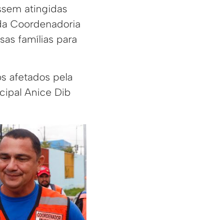
ssem atingidas
 da Coordenadoria
as famílias para
os afetados pela
cipal Anice Dib