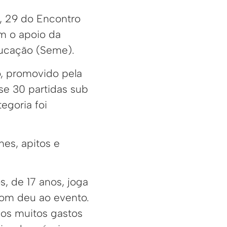
o, 29 do Encontro
m o apoio da
ducação (Seme).
o, promovido pela
se 30 partidas sub
tegoria foi
nes, apitos e
, de 17 anos, joga
lom deu ao evento.
mos muitos gastos