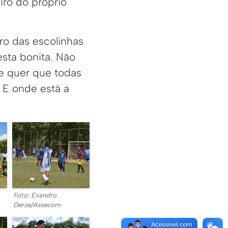
iro do próprio
ro das escolinhas
esta bonita. Não
te quer que todas
 E onde está a
Foto: Evandro
Derze/Assecom