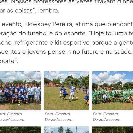
s. Nossos professores às vezes tiravam dinhe
ar as coisas”, lembra.
evento, Klowsbey Pereira, afirma que o encont
ração do futebol e do esporte. “Hoje foi uma f
nche, refrigerante e kit esportivo porque a gen
escentes e jovens pensem no futuro e na saúde.
porte”.
oto: Evandro
Foto: Evandro
Foto: Evandro
erze/Assecom
Derze/Assecom
Derze/Assecom