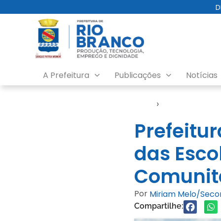
D
A Prefeitura
Publicações
Notícias
Início
›
Esporte
Prefeitu
das Esco
Comunit
Por
Miriam Melo/Sec
Compartilhe: