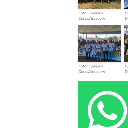
Foto: Evandro
F
Derze/Assecom
D
Foto: Evandro
F
Derze/Assecom
D