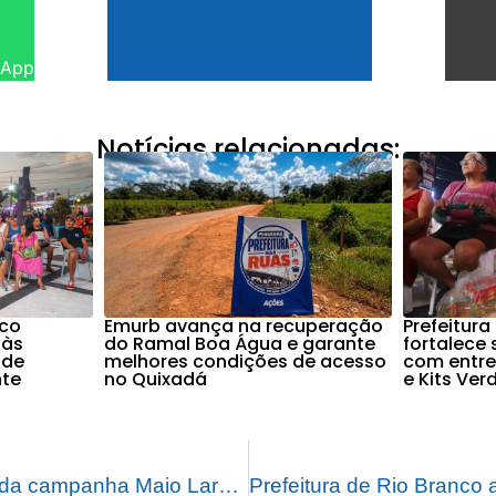
sApp
Notícias relacionadas:
nco
Emurb avança na recuperação
Prefeitura
 às
do Ramal Boa Água e garante
fortalece
 de
melhores condições de acesso
com entre
nte
no Quixadá
e Kits Ver
No encerramento da campanha Maio Laranja, prefeitura de Rio Branco realiza caminhada educativa