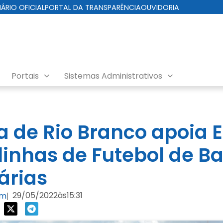
IÁRIO OFICIAL
PORTAL DA TRANSPARÊNCIA
OUVIDORIA
Portais
Sistemas Administrativos
ra de Rio Branco apoia 
linhas de Futebol de B
árias
29/05/2022
às
15:31
om
|