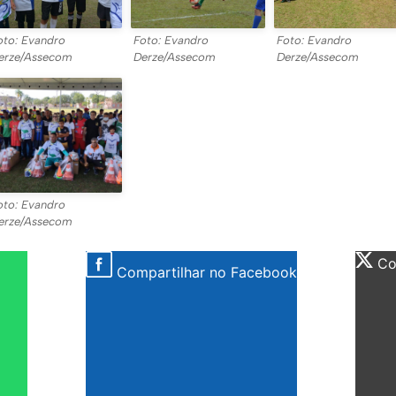
oto: Evandro
Foto: Evandro
Foto: Evandro
erze/Assecom
Derze/Assecom
Derze/Assecom
oto: Evandro
erze/Assecom
Com
Compartilhar no Facebook