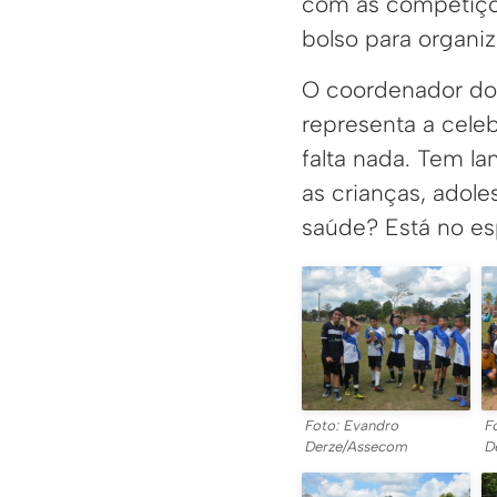
com as competiçõe
bolso para organiz
O coordenador do 
representa a celeb
falta nada. Tem la
as crianças, adol
saúde? Está no es
Foto: Evandro
F
Derze/Assecom
D