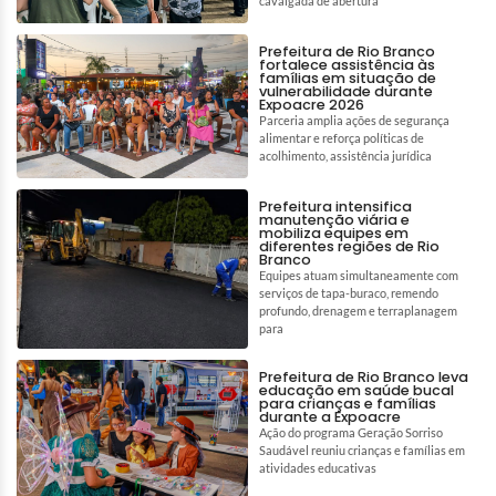
cavalgada de abertura
Prefeitura de Rio Branco
fortalece assistência às
famílias em situação de
vulnerabilidade durante
Expoacre 2026
Parceria amplia ações de segurança
alimentar e reforça políticas de
acolhimento, assistência jurídica
Prefeitura intensifica
manutenção viária e
mobiliza equipes em
diferentes regiões de Rio
Branco
Equipes atuam simultaneamente com
serviços de tapa-buraco, remendo
profundo, drenagem e terraplanagem
para
Prefeitura de Rio Branco leva
educação em saúde bucal
para crianças e famílias
durante a Expoacre
Ação do programa Geração Sorriso
Saudável reuniu crianças e famílias em
atividades educativas