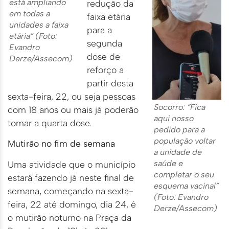
está ampliando
redução da
em todas a
faixa etária
unidades a faixa
para a
etária” (Foto:
segunda
Evandro
dose de
Derze/Assecom)
reforço a
partir desta
sexta-feira, 22, ou seja pessoas
Socorro: “Fica
com 18 anos ou mais já poderão
aqui nosso
tomar a quarta dose.
pedido para a
população voltar
Mutirão no fim de semana
a unidade de
saúde e
Uma atividade que o município
completar o seu
estará fazendo já neste final de
esquema vacinal”
semana, começando na sexta-
(Foto: Evandro
feira, 22 até domingo, dia 24, é
Derze/Assecom)
o mutirão noturno na Praça da