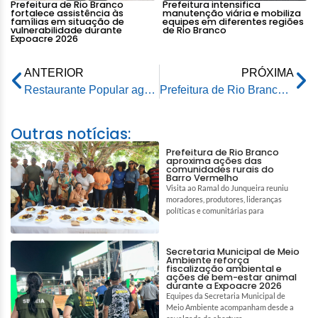
Prefeitura de Rio Branco
Prefeitura intensifica
fortalece assistência às
manutenção viária e mobiliza
famílias em situação de
equipes em diferentes regiões
vulnerabilidade durante
de Rio Branco
Expoacre 2026
ANTERIOR
PRÓXIMA
Restaurante Popular agrada muito ao público em seu primeiro dia de funcionamento
Prefeitura de Rio Branco anuncia vacinação para crianças acima de 3 anos e 4ª dose para maiores de 18
Outras notícias:
Prefeitura de Rio Branco
aproxima ações das
comunidades rurais do
Barro Vermelho
Visita ao Ramal do Junqueira reuniu
moradores, produtores, lideranças
políticas e comunitárias para
Secretaria Municipal de Meio
Ambiente reforça
fiscalização ambiental e
ações de bem-estar animal
durante a Expoacre 2026
Equipes da Secretaria Municipal de
Meio Ambiente acompanham desde a