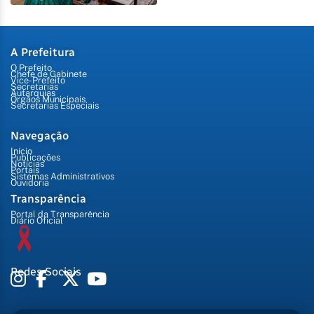
A Prefeitura
O Prefeito
Chefe de Gabinete
Vice-Prefeito
Secretarias
Autarquias
Órgãos Municipais
Secretarias Especiais
Navegação
Início
Publicações
Notícias
Portais
Sistemas Administrativos
Ouvidoria
Transparência
Portal da Transparência
Diário Oficial
Redes Sociais