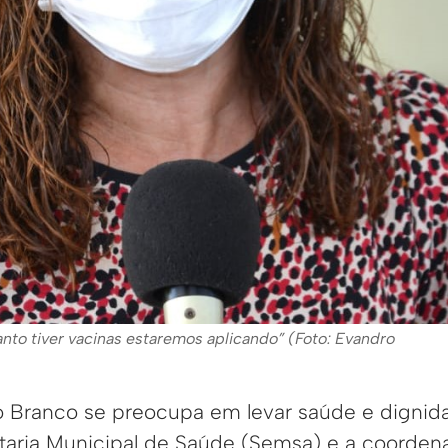
nto tiver vacinas estaremos aplicando” (Foto: Evandro
io Branco se preocupa em levar saúde e dignid
taria Municipal de Saúde (Semsa) e a coorden