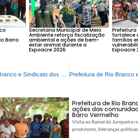
nco
Secretaria Municipal de Meio
Prefeitura
Ambiente reforça fiscalização
fortalece 
o Barro
ambiental e ações de bem-
famílias 
estar animal durante a
vulnerabi
Expoacre 2026
Expoacre 
Prefeitura de Rio Branco e Sindicato dos Médicos garantem atendimento exclusivo às crianças com síndrome gripal na Policlínica Barral y Barral
Prefeitura de Rio Bra
ações das comunidade
Barro Vermelho
Visita ao Ramal do Junqueira r
produtores, lideranças política