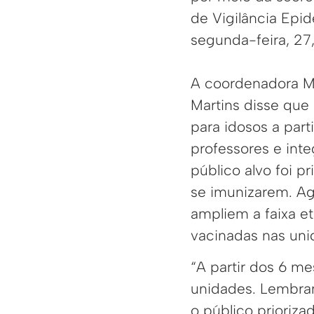
de Vigilância Epid
segunda-feira, 27, 
A coordenadora Mu
Martins disse que
para idosos a part
professores e int
público alvo foi p
se imunizarem. Ag
ampliem a faixa et
vacinadas nas uni
“A partir dos 6 m
unidades. Lembran
o público prioriz