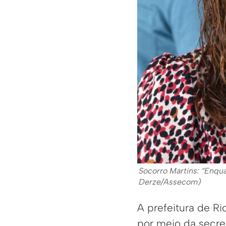
Socorro Martins: “Enqua
Derze/Assecom)
A prefeitura de R
por meio da secre