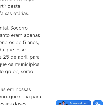
tir desta
aixas etárias.
tal, Socorro
ntanto eram apenas
menores de 5 anos,
nda que esse
 25 de abril, para
que os municípios
de grupo, serão
adas em nossas
no, que seria para
 essas doses