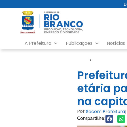
D
A Prefeitura
Publicações
Notícias
Início
›
Notícias
Prefeitu
etária p
na capit
Por
Secom Prefeitura
|
Compartilhe: