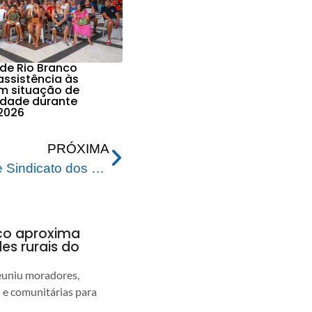
 de Rio Branco
assistência às
em situação de
lidade durante
2026
PRÓXIMA
Prefeitura de Rio Branco e Sindicato dos Médicos garantem atendimento exclusivo às crianças com síndrome gripal
nco aproxima
s rurais do
euniu moradores,
s e comunitárias para