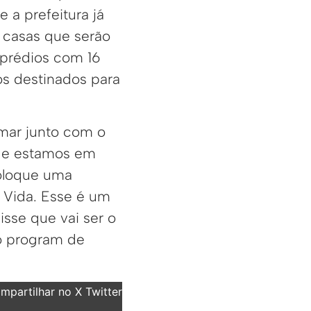
a prefeitura já
 casas que serão
prédios com 16
os destinados para
mar junto com o
, e estamos em
oloque uma
 Vida. Esse é um
sse que vai ser o
do program de
partilhar no X Twitter