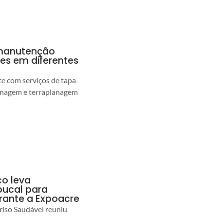
a manutenção
pes em diferentes
 com serviços de tapa-
enagem e terraplanagem
co leva
ucal para
urante a Expoacre
iso Saudável reuniu