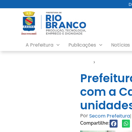
D
A Prefeitura
Publicações
Notícias
Início
›
Gabinete
Prefeitu
com a Ca
unidades
Por
Secom Prefeitura
|
Compartilhe: