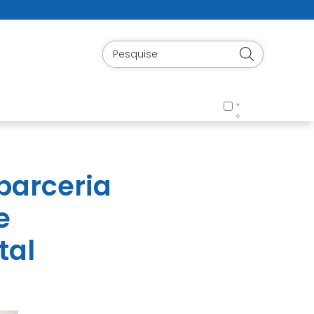
 parceria
e
tal