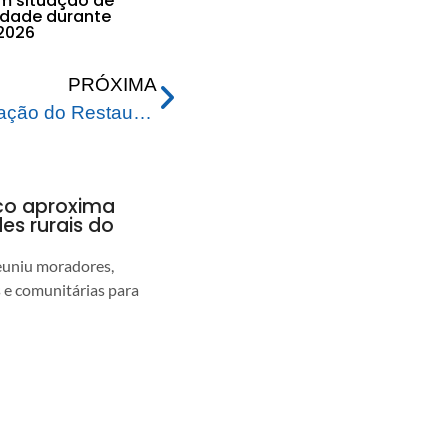
em situação de
lidade durante
2026
PRÓXIMA
Aniversário de Reinauguração do Restaurante Popular; Conheça um pouco do local
nco aproxima
s rurais do
euniu moradores,
s e comunitárias para