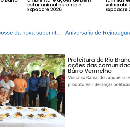
o Barro
ambiental e ações de bem-
famílias 
estar animal durante a
vulnerabi
Expoacre 2026
Expoacre 
Prefeito prestigia posse da nova superintendente da PRF
Prefeitura de Rio Bra
ações das comunidade
Barro Vermelho
Visita ao Ramal do Junqueira r
produtores, lideranças política